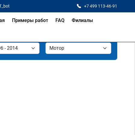
T_bot
+7 499 113-46-91
ая
Примеры работ
FAQ
Филиалы