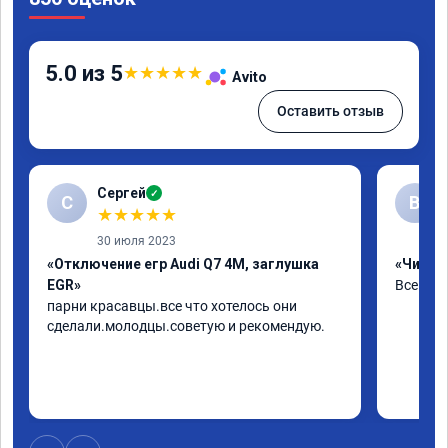
5.0 из 5
★
★
★
★
★
Avito
Оставить отзыв
Сергей
✓
С
В
★
★
★
★
★
30 июля 2023
«Отключение егр Audi Q7 4M, заглушка
«Чип тю
EGR»
Все хор
парни красавцы.все что хотелось они 
сделали.молодцы.советую и рекомендую.