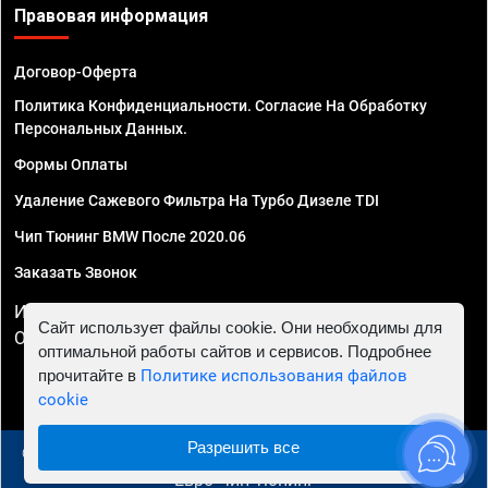
Правовая информация
Договор-Оферта
Политика Конфиденциальности. Согласие На Обработку
Персональных Данных.
Формы Оплаты
Удаление Сажевого Фильтра На Турбо Дизеле TDI
Чип Тюнинг BMW После 2020.06
Заказать Звонок
ИП Смирнов Георгий Павлович. ИНН 781302555843,
Сайт использует файлы cookie. Они необходимы для
ОГРНИП 324470400032610
оптимальной работы сайтов и сервисов. Подробнее
прочитайте в
Политике использования файлов
cookie
Разрешить все
© 2010 - 2026 Чип тюнинг в Москве и МО - Автосервис
"Евро Чип Тюнинг"