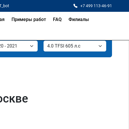
T_bot
+7 499 113-46-91
ая
Примеры работ
FAQ
Филиалы
оскве