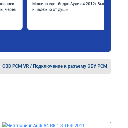
человек 
Машина едет бодро Ауди а4 2012г Быстро 
ы, через 
и надежно от души
шинка по 
нее в 
ать не 
ще раз 
OBD PCM VR / Подключение к разъему ЭБУ PCM