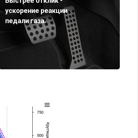
Быстрее отклик -
ускорение реакции
педали газа.
750
500