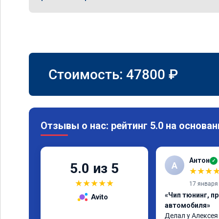
Стоимость:
47800
₽
Отзывы о нас: рейтинг 5.0 на основан
Антон
✓
А
5.0 из 5
★
★
★
★
★
★
★
★
17 января
«Чип тюнинг, п
Avito
автомобиля»
Делал у Алексея