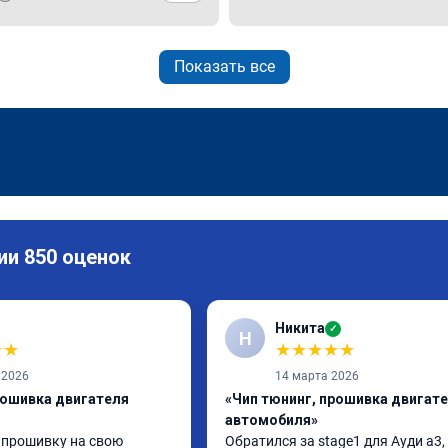
Показать все
ии 850 оценок
Никита
✓
Н
★
★
★
★
★
★
★
 2026
14 марта 2026
рошивка двигателя
«Чип тюнинг, прошивка двигат
автомобиля»
 прошивку на свою 
Обратился за stage1 для Ауди а3, 