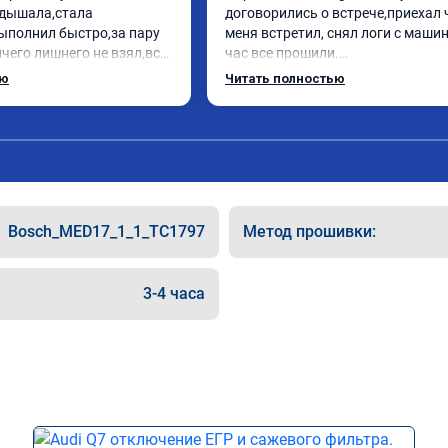
дышала,стала 
договорились о встрече,приехал 
ыполнил быстро,за пару 
меня встретил, снял логи с машин
чего лишнего не взял,всё 
час все прошили.

ись заранее.После 
Арман спасибо тебе огромное, ма
ью
Читать полностью
и вопросы,всегда 
летела а не поехала! Как писал ра
и был на связи.Теперь 
личку Арману смерть с косой догн
в случае поломки 
может 🤣машина едет не в себя, е
 рекомендую Алексея 
спасибо вам!!!!!!!
специалиста!
Bosch_MED17_1_1_TC1797
Метод прошивки:
3-4 часа