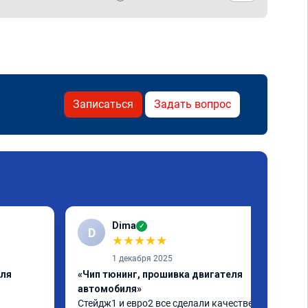
Записаться
Задать вопрос
Dima
✓
D
★
★
★
★
★
1 декабря 2025
еля
«Чип тюнинг, прошивка двигателя
автомобиля»
Стейдж1 и евро2 все сделали качественно. 