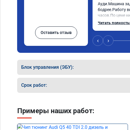
Ауди.Машина за
бодрее.Работу в
часов.По цене ни
как договаривал
Читать полност
работы возникал
Оставить отзыв
консультировал 
знаю,куда ехать 
‹
›
авто.Однозначно
как грамотного 
Блок управления (ЭБУ):
Срок работ:
Примеры наших работ: