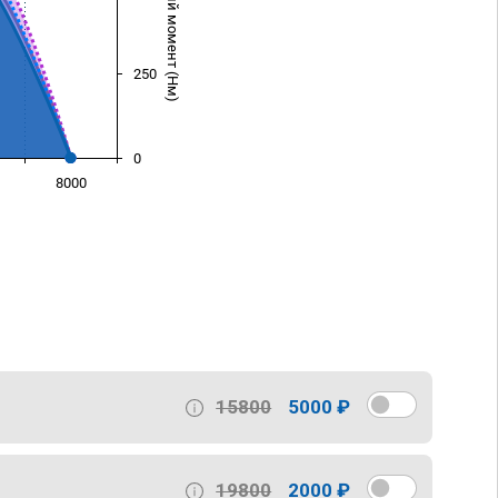
Крутящий момент (Нм)
250
0
8000
)
15800
5000 ₽
19800
2000 ₽