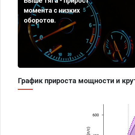
Выше тяга - прирост
момента с низких
оборотов.
График прироста мощности и кр
600