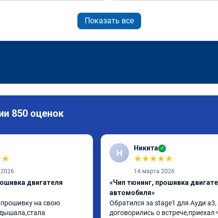
Показать все
ии 850 оценок
Никита
✓
Н
★
★
★
★
★
★
★
 2026
14 марта 2026
рошивка двигателя
«Чип тюнинг, прошивка двигат
автомобиля»
 прошивку на свою 
Обратился за stage1 для Ауди а3, 
дышала,стала 
договорились о встрече,приехал 