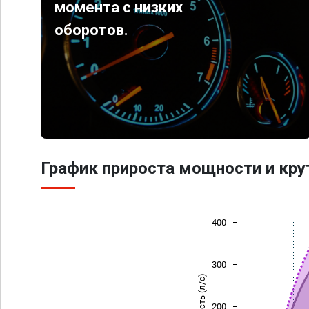
момента с низких
оборотов.
График прироста мощности и кр
400
300
Мощность (л/с)
200