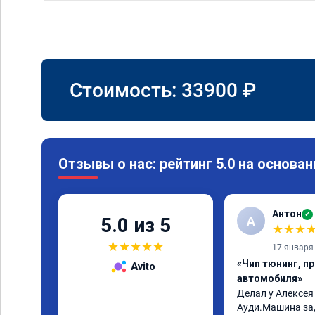
Стоимость:
33900
₽
Отзывы о нас: рейтинг 5.0 на основан
Антон
✓
А
5.0 из 5
★
★
★
★
★
★
★
★
17 января
«Чип тюнинг, п
Avito
автомобиля»
Делал у Алексея
Ауди.Машина за