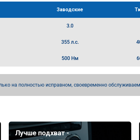
Заводские
Т
3.0
355 л.с.
4
500 Нм
6
лько на полностью исправном, своевременно обслуживае
Лучше подхват -