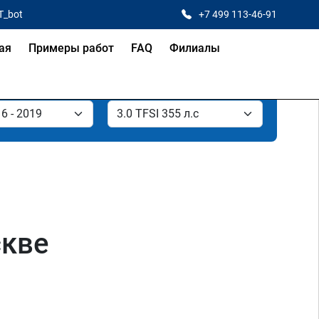
T_bot
+7 499 113-46-91
ая
Примеры работ
FAQ
Филиалы
скве