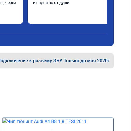
ы, через 
и надежно от души
шинка по 
нее в 
ать не 
ще раз 
одключение к разъему ЭБУ. Только до мая 2020г