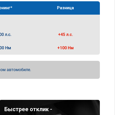
юнинг*
Разница
00 л.с.
+45 л.с.
00 Нм
+100 Нм
мом автомобиле.
Быстрее отклик -