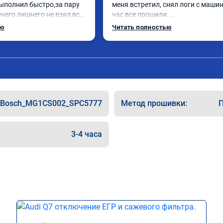
ыполнил быстро,за пару 
меня встретил, снял логи с машин
чего лишнего не взял,всё 
час все прошили.

ись заранее.После 
Арман спасибо тебе огромное, ма
ью
Читать полностью
и вопросы,всегда 
летела а не поехала! Как писал ра
и был на связи.Теперь 
личку Арману смерть с косой догн
в случае поломки 
может 🤣машина едет не в себя, е
 рекомендую Алексея 
спасибо вам!!!!!!!
специалиста!
Bosch_MG1CS002_SPC5777
Метод прошивки:
П
3-4 часа