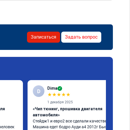
Записаться
Задать вопрос
Dima
✓
D
★
★
★
★
★
1 декабря 2025
еля
«Чип тюнинг, прошивка двигателя
автомобиля»
Стейдж1 и евро2 все сделали качественно. 
человек 
Машина едет бодро Ауди а4 2012г Быстро 