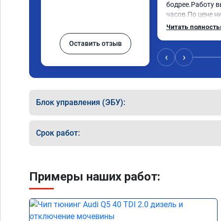
бодрее.Работу в
часов.По цене ни
как договаривал
Читать полност
работы возникал
Оставить отзыв
консультировал 
знаю,куда ехать 
‹
›
авто.Однозначно
как грамотного 
Блок управления (ЭБУ):
Срок работ:
Примеры наших работ: