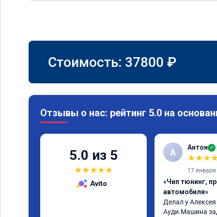
Стоимость:
37800
₽
Отзывы о нас: рейтинг 5.0 на основан
Антон
✓
А
5.0 из 5
★
★
★
★
★
★
★
★
17 января
«Чип тюнинг, п
Avito
автомобиля»
Делал у Алексея
Ауди.Машина за