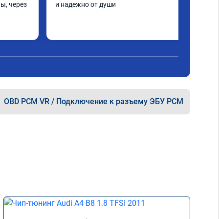
ы, через 
и надежно от души
шинка по 
нее в 
ать не 
ще раз 
OBD PCM VR / Подключение к разъему ЭБУ PCM