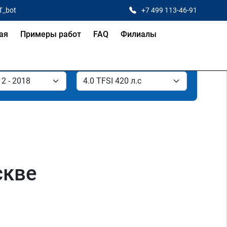
T_bot
+7 499 113-46-91
ая
Примеры работ
FAQ
Филиалы
скве