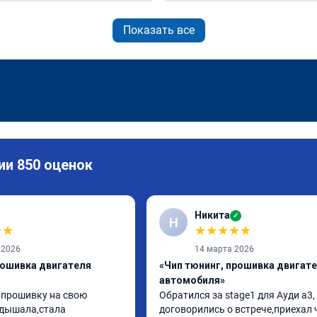
Показать все
ии 850 оценок
Никита
✓
Н
★
★
★
★
★
★
★
 2026
14 марта 2026
рошивка двигателя
«Чип тюнинг, прошивка двигат
автомобиля»
 прошивку на свою 
Обратился за stage1 для Ауди а3, 
дышала,стала 
договорились о встрече,приехал 