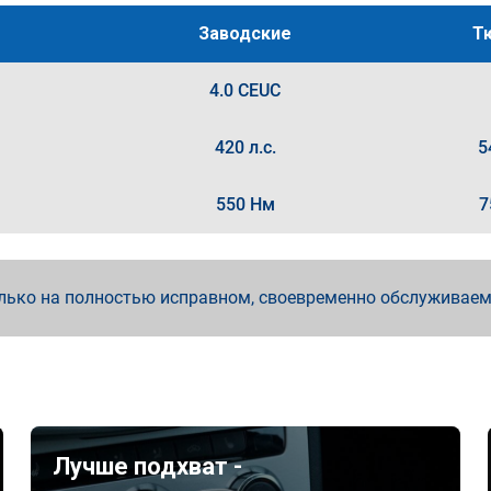
Заводские
Т
4.0 CEUC
420 л.с.
5
550 Нм
7
лько на полностью исправном, своевременно обслуживае
Лучше подхват -