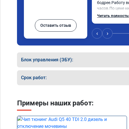
бодрее.Работу в
часов.По цене ни
как договаривал
Читать полност
работы возникал
Оставить отзыв
консультировал 
знаю,куда ехать 
‹
›
авто.Однозначно
как грамотного 
Блок управления (ЭБУ):
Срок работ:
Примеры наших работ: