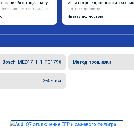
ыполнил быстро,за пару 
меня встретил, снял логи с машин
чего лишнего не взял,всё 
час все прошили.

ись заранее.После 
Арман спасибо тебе огромное, ма
ью
Читать полностью
и вопросы,всегда 
летела а не поехала! Как писал ра
и был на связи.Теперь 
личку Арману смерть с косой догн
в случае поломки 
может 🤣машина едет не в себя, е
 рекомендую Алексея 
спасибо вам!!!!!!!
специалиста!
Bosch_MED17_1_1_TC1796
Метод прошивки:
3-4 часа