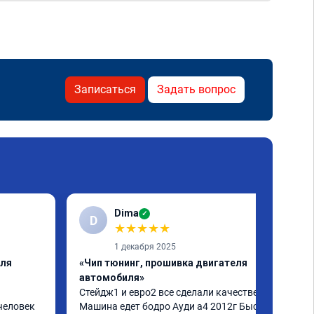
Записаться
Задать вопрос
Dima
✓
D
★
★
★
★
★
1 декабря 2025
еля
«Чип тюнинг, прошивка двигателя
автомобиля»
Стейдж1 и евро2 все сделали качественно. 
человек 
Машина едет бодро Ауди а4 2012г Быстро 