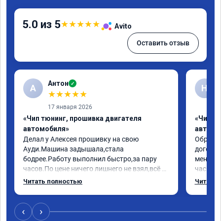
5.0 из 5
★
★
★
★
★
Avito
Оставить отзыв
Антон
✓
А
Н
★
★
★
★
★
17 января 2026
«Чип тюнинг, прошивка двигателя
«Чип т
автомобиля»
автомо
Делал у Алексея прошивку на свою 
Обратилс
Ауди.Машина задышала,стала 
договор
бодрее.Работу выполнил быстро,за пару 
меня вс
часов.По цене ничего лишнего не взял,всё 
час все
как договаривались заранее.После работы 
Арман с
Читать полностью
Читать 
возникали вопросы,всегда консультировал 
летела а
и был на связи.Теперь знаю,куда ехать в 
личку А
случае поломки авто.Однозначно 
может 
‹
›
рекомендую Алексея как грамотного 
спасибо 