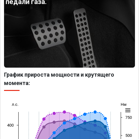
педали газа.
График прироста мощности и крутящего
момента:
л.с.
Нм
750
400
500