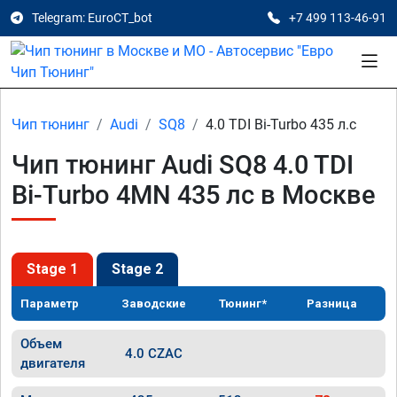
Telegram: EuroCT_bot
+7 499 113-46-91
Чип тюнинг
Audi
SQ8
4.0 TDI Bi-Turbo 435 л.с
Чип тюнинг Audi SQ8 4.0 TDI
Bi-Turbo 4MN 435 лс в Москве
Stage 1
Stage 2
Параметр
Заводские
Тюнинг*
Разница
Объем
4.0 CZAC
двигателя