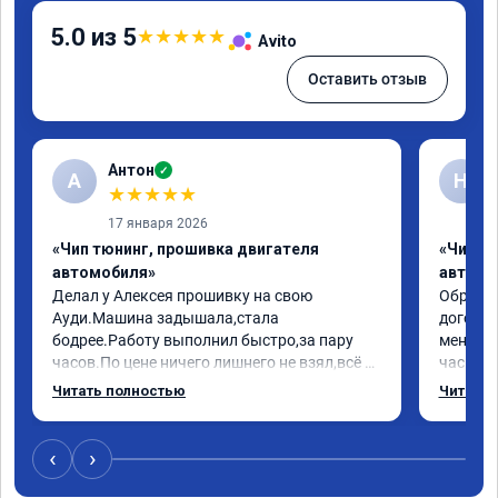
5.0 из 5
★
★
★
★
★
Avito
Оставить отзыв
Антон
✓
А
Н
★
★
★
★
★
17 января 2026
«Чип тюнинг, прошивка двигателя
«Чип т
автомобиля»
автомо
Делал у Алексея прошивку на свою 
Обратилс
Ауди.Машина задышала,стала 
договор
бодрее.Работу выполнил быстро,за пару 
меня вс
часов.По цене ничего лишнего не взял,всё 
час все
как договаривались заранее.После работы 
Арман с
Читать полностью
Читать 
возникали вопросы,всегда консультировал 
летела а
и был на связи.Теперь знаю,куда ехать в 
личку А
случае поломки авто.Однозначно 
может 
‹
›
рекомендую Алексея как грамотного 
спасибо 
специалиста!