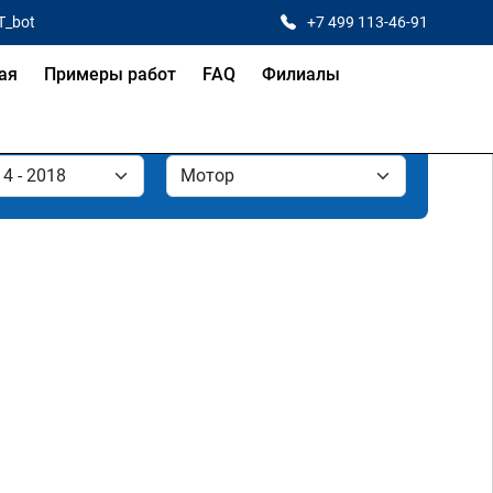
T_bot
+7 499 113-46-91
ая
Примеры работ
FAQ
Филиалы