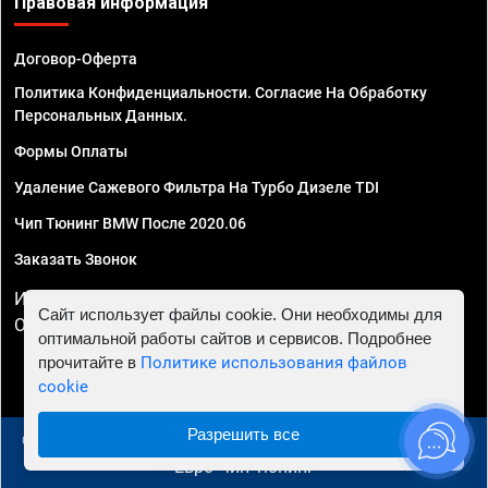
Правовая информация
Договор-Оферта
Политика Конфиденциальности. Согласие На Обработку
Персональных Данных.
Формы Оплаты
Удаление Сажевого Фильтра На Турбо Дизеле TDI
Чип Тюнинг BMW После 2020.06
Заказать Звонок
ИП Смирнов Георгий Павлович. ИНН 781302555843,
Сайт использует файлы cookie. Они необходимы для
ОГРНИП 324470400032610
оптимальной работы сайтов и сервисов. Подробнее
прочитайте в
Политике использования файлов
cookie
Разрешить все
© 2010 - 2026 Чип тюнинг в Москве и МО - Автосервис
"Евро Чип Тюнинг"