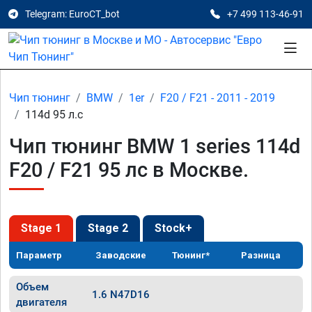
Telegram: EuroCT_bot
+7 499 113-46-91
Чип тюнинг
BMW
1er
F20 / F21 - 2011 - 2019
114d 95 л.с
Чип тюнинг BMW 1 series 114d
F20 / F21 95 лс в Москве.
Stage 1
Stage 2
Stock+
Параметр
Заводские
Тюнинг*
Разница
Объем
1.6 N47D16
двигателя