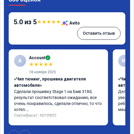
5.0 из 5
★
★
★
★
★
Avito
Оставить отзыв
Account
✓
A
И
★
★
★
★
★
18 ноября 2025
«Чип тюнинг, прошивка двигателя
«Чип т
автомобиля»
автомо
Сделали прошивку Stage 1 на Бмв 318d, 
Делали 
результат соответствовал ожиданию, все 
увеличе
очень понравилось, сделали отлично, то что 
ребята 
хотел.

машина 
Сертификат: A010902