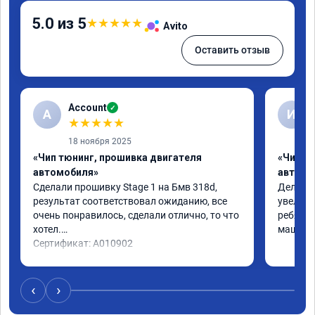
5.0 из 5
★
★
★
★
★
Avito
Оставить отзыв
Account
✓
A
И
★
★
★
★
★
18 ноября 2025
«Чип тюнинг, прошивка двигателя
«Чип т
автомобиля»
автомо
Сделали прошивку Stage 1 на Бмв 318d, 
Делали 
результат соответствовал ожиданию, все 
увеличе
очень понравилось, сделали отлично, то что 
ребята 
хотел.

машина 
Сертификат: A010902
‹
›