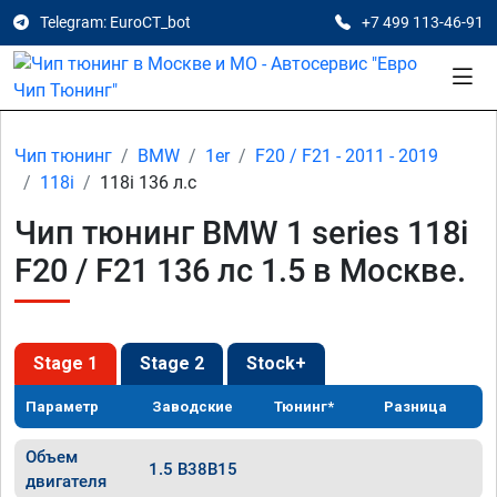
Telegram: EuroCT_bot
+7 499 113-46-91
Чип тюнинг
BMW
1er
F20 / F21 - 2011 - 2019
118i
118i 136 л.с
Чип тюнинг BMW 1 series 118i
F20 / F21 136 лс 1.5 в Москве.
Stage 1
Stage 2
Stock+
Параметр
Заводские
Тюнинг*
Разница
Объем
1.5 B38B15
двигателя