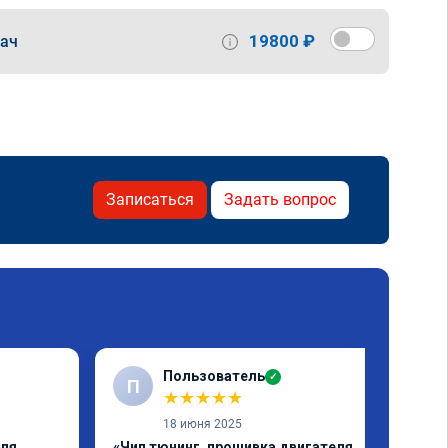
19800 ₽
дач
Записаться
Задать вопрос
Пользователь
✓
П
★
★
★
★
★
18 июня 2025
еля
«Чип тюнинг, прошивка двигателя