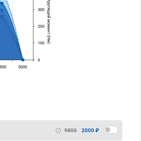
Крутящий момент (Нм)
300
200
100
0
500
5000
)
9800
2000 ₽