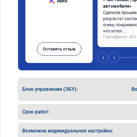
Avito
автомобиля»
Сделали прошивку
результат соотв
очень понравилос
что хотел.

Сертификат: A0
Оставить отзыв
‹
›
Блок управления (ЭБУ):
Bo
Срок работ:
Возможна индивидуальная настройка: