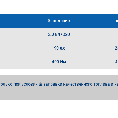
Заводские
Т
2.0 B47D20
190 л.с.
2
400 Нм
4
олько при условии ⛽ заправки качественного топлива и н