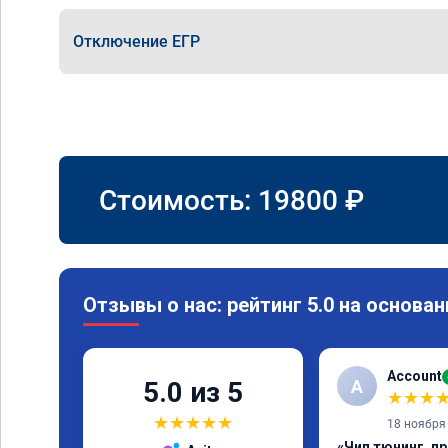
Отключение ЕГР
Стоимость:
19800
₽
Отзывы о нас: рейтинг 5.0 на основан
Account
A
5.0 из 5
★
★
★
★
★
★
★
★
18 ноября
«Чип тюнинг, п