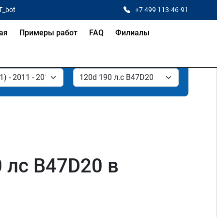
T_bot
+7 499 113-46-91
ая
Примеры работ
FAQ
Филиалы
0 лс B47D20 в