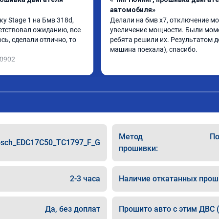
автомобиля»
 Stage 1 на Бмв 318d, 
Делали на бмв х7, отключение мо
етствовал ожиданию, все 
увеличение мощности. Были моме
ь, сделали отлично, то 
ребята решили их. Результатом до
машина поехала), спасибо.
10902
Метод
По
sch_EDC17C50_TC1797_F_G
прошивки:
2-3 часа
Наличие откатанных прош
Да, без доплат
Прошито авто с этим ДВС (