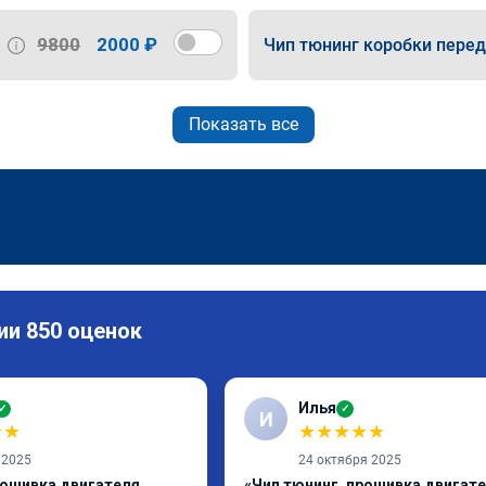
9800
2000 ₽
Чип тюнинг коробки пере
Показать все
ии 850 оценок
Илья
✓
✓
И
★
★
★
★
★
★
★
 2025
24 октября 2025
рошивка двигателя
«Чип тюнинг, прошивка двигат