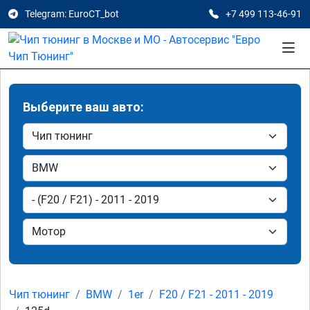
Telegram: EuroCT_bot
+7 499 113-46-91
Выберите ваш авто:
Чип тюнинг
BMW
1er
F20 / F21 - 2011 - 2019