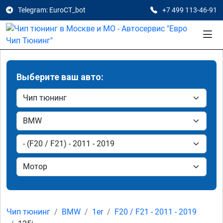
Telegram: EuroCT_bot
+7 499 113-46-91
Выберите ваш авто:
Чип тюнинг
BMW
1er
F20 / F21 - 2011 - 2019