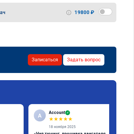
19800 ₽
дач
Записаться
Задать вопрос
Account
✓
A
★
★
★
★
★
18 ноября 2025
«Чип тюнинг, прошивка двигателя