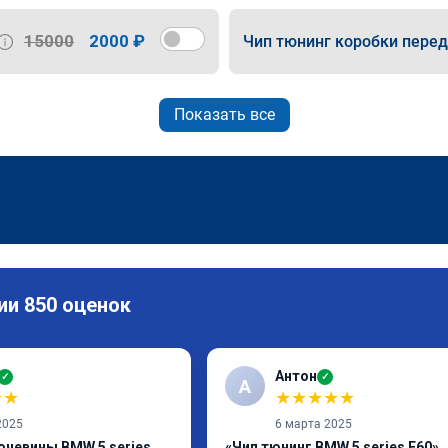
15000
2000 ₽
Чип тюнинг коробки пере
Показать все
ии 850 оценок
Антон
✓
✓
А
★
★
★
★
★
★
★
2025
6 марта 2025
очевины BMW 5 series
«Чип тюнинг BMW 5 series E60»