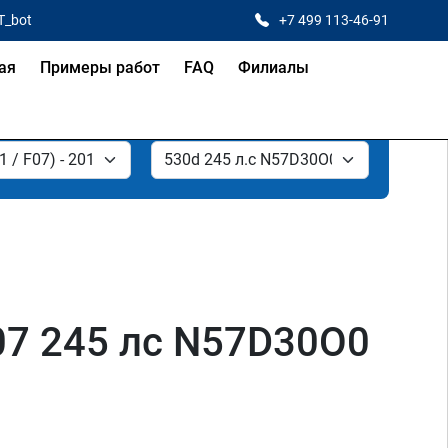
T_bot
+7 499 113-46-91
ая
Примеры работ
FAQ
Филиалы
F07 245 лс N57D30O0