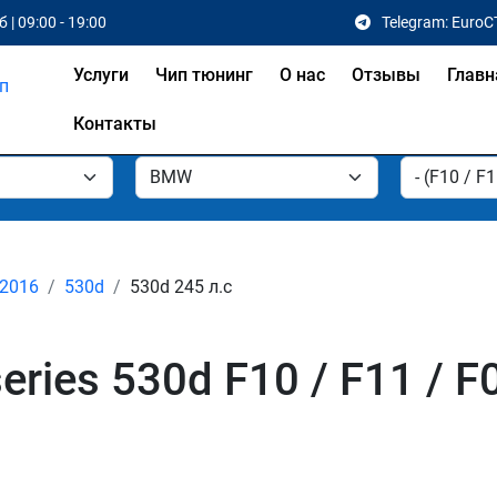
 | 09:00 - 19:00
Telegram: EuroC
Услуги
Чип тюнинг
О нас
Отзывы
Главн
Контакты
 2016
530d
530d 245 л.с
ries 530d F10 / F11 / 