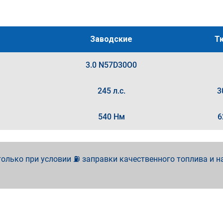
Заводские
Т
3.0 N57D30O0
245 л.с.
3
540 Нм
6
олько при условии ⛽ заправки качественного топлива и н