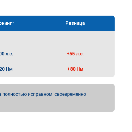
юнинг*
Разница
00 л.с.
+55 л.с.
20 Нм
+80 Нм
а полностью исправном, своевременно