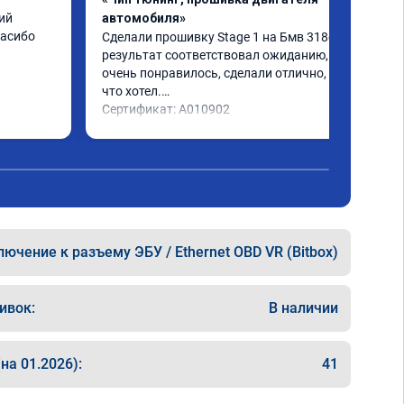
й 
автомобиля»
пасибо
Сделали прошивку Stage 1 на Бмв 318d, 
результат соответствовал ожиданию, все 
очень понравилось, сделали отлично, то 
что хотел.

Сертификат: A010902
ючение к разъему ЭБУ / Ethernet OBD VR (Bitbox)
ивок:
В наличии
на 01.2026):
41