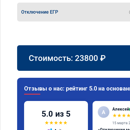
Отключение ЕГР
Стоимость:
23800
₽
Отзывы о нас: рейтинг 5.0 на основан
Алексей
А
5.0 из 5
★
★
★
★
★
★
★
★
15 марта 
«Отключение м