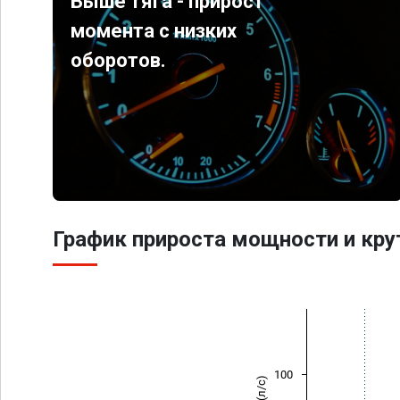
Выше тяга - прирост
момента с низких
оборотов.
График прироста мощности и кр
100