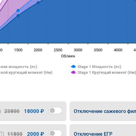
00
1500
2000
2500
3000
3500
4000
4
Об/мин
кая мощность (лс)
Stage 1 Мощность (лс)
кой крутящий момент (Нм)
Stage 1 Крутящий момент (Нм
23800
18000 ₽
Отключение сажевого фил
11800
2000 ₽
Отключение ЕГР