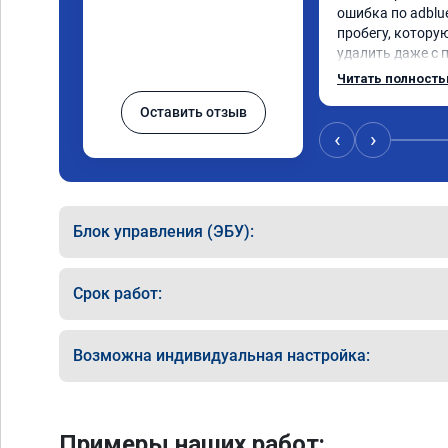
ошибка по adblue
пробегу, котору
удалить даже с 
пошли навстречу
Читать полност
за час отшили как
Оставить отзыв
Отпуск не был со
‹
›
Блок управления (ЭБУ):
Срок работ:
Возможна индивидуальная настройка:
Примеры наших работ: