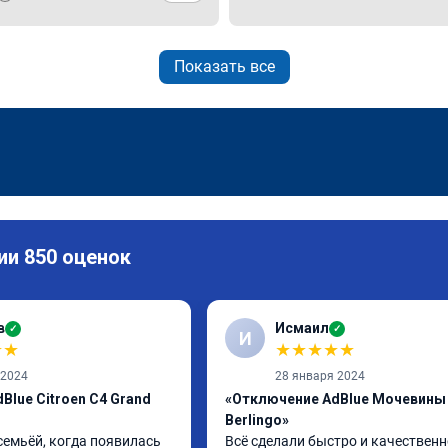
Показать все
ии 850 оценок
в
Исмаил
✓
✓
И
★
★
★
★
★
★
★
 2024
28 января 2024
Blue Citroen C4 Grand
«Отключение AdBlue Мочевины 
Berlingo»
семьёй, когда появилась 
Всё сделали быстро и качественн