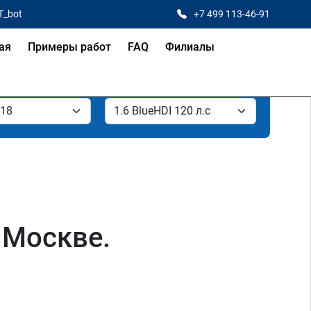
T_bot
+7 499 113-46-91
ая
Примеры работ
FAQ
Филиалы
в Москве.