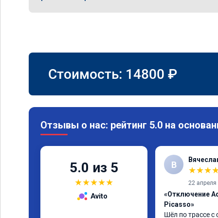
Стоимость:
14800
₽
Отзывы о нас: рейтинг 5.0 на основан
Вячесла
В
5.0 из 5
★
★
★
★
★
★
★
★
22 апреля
«Отключение Ad
Avito
Picasso»
Шёл по трассе с 