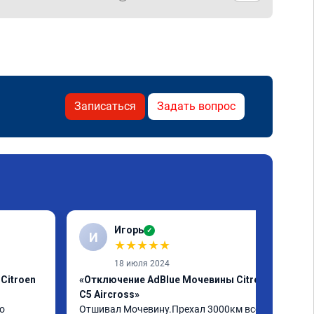
Записаться
Задать вопрос
Игорь
✓
И
★
★
★
★
★
18 июля 2024
Citroen
«Отключение AdBlue Мочевины Citroen
C5 Aircross»
о
Отшивал Мочевину.Прехал 3000км всё 