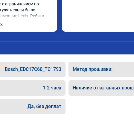
 с ограничением по 
ю уже нельзя было 
помощью Lexia. Ребята 
, оперативно приняли и 
ью
 adblue, так и eolys. 
рван ))
Bosch_EDC17C60_TC1793
Метод прошивки:
1-2 часа
Наличие откатанных прош
Да, без доплат