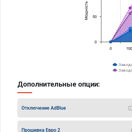
Мощность (л/с)
50
0
0
10
Заводс
Заводс
Дополнительные опции:
Отключение AdBlue
Прошивка Евро 2