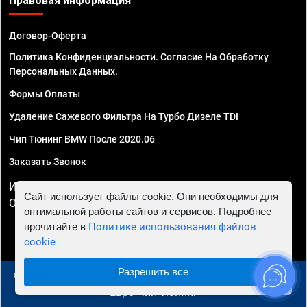
Правовая информация
Договор-Оферта
Политика Конфиденциальности. Согласие На Обработку
Персональных Данных.
Формы Оплаты
Удаление Сажевого Фильтра На Турбо Дизеле TDI
Чип Тюнинг BMW После 2020.06
Заказать Звонок
ИП Смирнов Георгий Павлович. ИНН 781302555843,
Сайт использует файлы cookie. Они необходимы для
ОГРНИП 324470400032610
оптимальной работы сайтов и сервисов. Подробнее
прочитайте в
Политике использования файлов
cookie
Разрешить все
© 2010 - 2026 Чип тюнинг в Москве и МО - Автосервис
"Евро Чип Тюнинг"