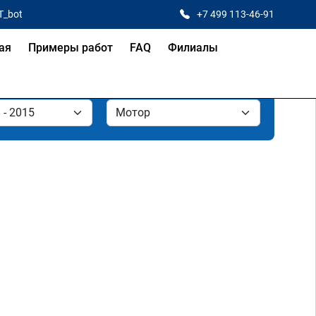
T_bot
+7 499 113-46-91
ая
Примеры работ
FAQ
Филиалы