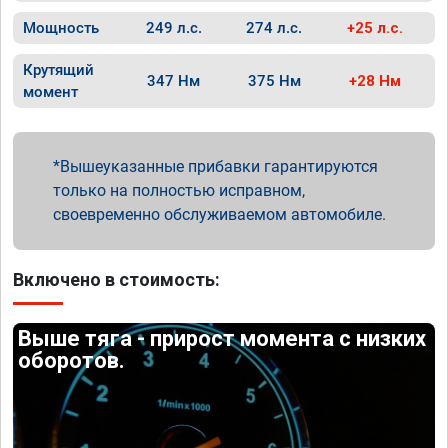
Мощность
249 л.с.
274 л.с.
+25 л.с.
Крутящий
347 Нм
375 Нм
+28 Нм
момент
Вышеуказанные прибавки гарантируются
только на полностью исправном,
своевременно обслуживаемом автомобиле.
Включено в стоимость:
Выше тяга - прирост момента с низких
оборотов.