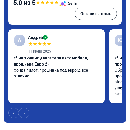
5.0 из 5
★
★
★
★
★
Avito
Оставить отзыв
Андрей
✓
А
Ю
★
★
★
★
★
11 июня 2025
«Чип тюнинг двигателя автомобиля,
«Чип тю
прошивка Евро 2»
прошив
Хонда пилот, прошивка под евро 2, все 
Обратил
отлично.
прошивк
stage 1,
услуга 
качеств
совету
‹
›