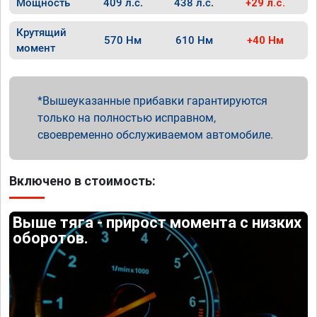
Мощность
409 л.с.
438 л.с.
+29 л.с.
Крутящий
570 Нм
610 Нм
+40 Нм
момент
Вышеуказанные прибавки гарантируются
только на полностью исправном,
своевременно обслуживаемом автомобиле.
Включено в стоимость:
Выше тяга - прирост момента с низких
оборотов.