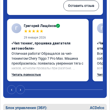
Оставить отзыв
Григорий Лащёнов
✓
Г
Г
★
★
★
★
★
29 января 2026
«Чип тюнинг, прошивка двигателя
«Чип тю
автомобиля»
отключе
Отличная работа! Обращался за чип-
Всем до
тюнингом Chery Tiggo 7 Pro Max. Машина 
собирал
преобразилась: появилась уверенная тяга с 
Обратил
низов, исчезли провалы при разгоне. 
всё в п
Расход в спокойном режиме даже немного 
записал
Читать полностью
Читать 
снизился. Все сделали профессионально, с 
часа и 
подробной консультацией. Рекомендую 
,спасиб
всем, кто сомневается.
ао11462
‹
›
Блок управления (ЭБУ):
ACDelco