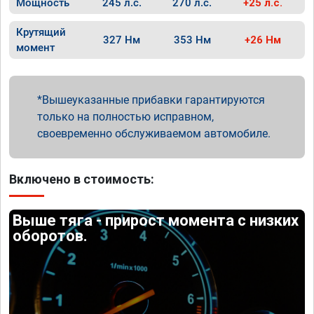
Мощность
245 л.с.
270 л.с.
+25 л.с.
Крутящий
327 Нм
353 Нм
+26 Нм
момент
Вышеуказанные прибавки гарантируются
только на полностью исправном,
своевременно обслуживаемом автомобиле.
Включено в стоимость:
Выше тяга - прирост момента с низких
оборотов.