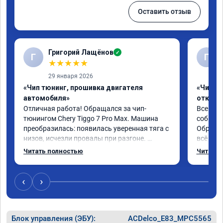
Оставить отзыв
Григорий Лащёнов
✓
Г
Г
★
★
★
★
★
29 января 2026
«Чип тюнинг, прошивка двигателя
«Чип тю
автомобиля»
отключе
Отличная работа! Обращался за чип-
Всем до
тюнингом Chery Tiggo 7 Pro Max. Машина 
собирал
преобразилась: появилась уверенная тяга с 
Обратил
низов, исчезли провалы при разгоне. 
всё в п
Расход в спокойном режиме даже немного 
записал
Читать полностью
Читать 
снизился. Все сделали профессионально, с 
часа и 
подробной консультацией. Рекомендую 
,спасиб
всем, кто сомневается.
ао11462
‹
›
Блок управления (ЭБУ):
ACDelco_E83_MPC5565