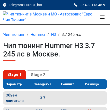
Telegram: EuroCT_bot
+7 499 113-46-91
Чип тюнинг
Hummer
H3
3.7 245 л.с
Чип тюнинг Hummer H3 3.7
245 лс в Москве.
Stage 1
Stage 2
Параметр
Заводские
Тюнинг*
Разница
Объем
3.7
двигателя