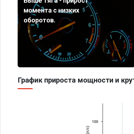
Выше тяга - прирост
момента с низких
оборотов.
График прироста мощности и кр
100