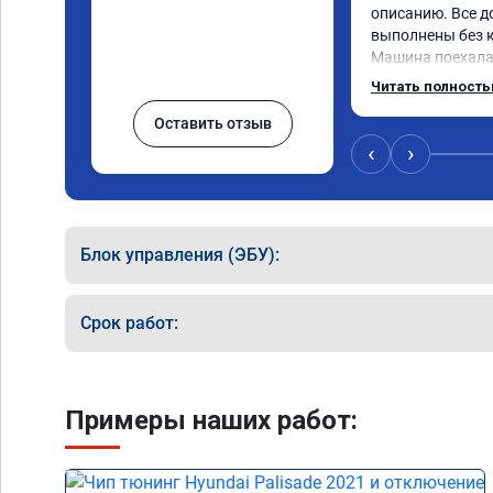
описанию. Все д
выполнены без к
Машина поехала 
обещали. Всё по
Читать полност
данную компани
Оставить отзыв
‹
›
Блок управления (ЭБУ):
Срок работ:
Примеры наших работ: