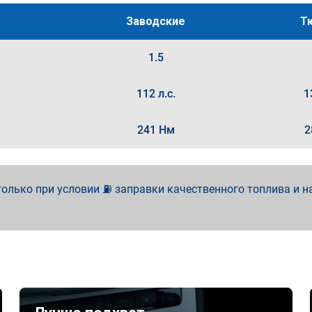
Заводские
Т
1.5
112 л.с.
1
241 Нм
2
олько при условии ⛽ заправки качественного топлива и н