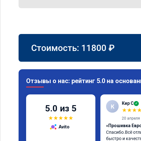
Стоимость:
11800
₽
Отзывы о нас: рейтинг 5.0 на основан
Кир С
✓
К
5.0 из 5
★
★
★
★
★
★
★
★
20 апреля
«Прошивка Евро 
Avito
Спасибо.Всё отл
быстро и качеств