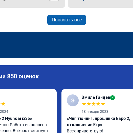
Показать все
ии 850 оценок
Эмиль Ганцев
✓
Э
★
★
★
★
★
★
★
 2024
18 января 2023
2 Hyundai ix35»
«Чип тюнинг, прошивка Евро 2,
ично.Работа выполнена 
отключение Егр»
енно. Всё соответствует 
Всех приветствую!
