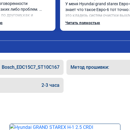
оговоренности 
У меня Hyundai grand starex Евро-6
аких либо проблем. 
знает что такое Евро-6 тот точно 
по другому,как и 
это кладезь систем очистки выхл
нравилось. Рекомендую 
газов, там и ЕГР и мочевина, саж
ью
Читать полностью
ю.
фильтр и катализатор и тд

Обратился к ребятам чтобы откл
все эти системы.

Хорошие специалисты, сделали вс
как договаривались, всегда были 
связи, дали гарантию на работы, а
Главное!!!! Машина стала ракетой 
Bosch_EDC15C7_ST10C167
Метод прошивки:
поехало, ничего теперь не мешает 
двигаться в оживленном городе, 
маневренность +1000 сразу.

2-3 часа
В общем рекомендую. Всем добра 
прямого пути!