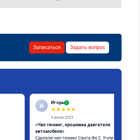
Записаться
Задать вопрос
Игорь
✓
И
★
★
★
★
★
3 июля 2025
«Чип тюнинг, прошивка двигателя
автомобиля»
Сделали чип тюнинг Санта Фе 2. Учли все 