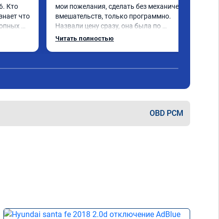
. Кто 
мои пожелания, сделать без механических 
знает что 
вмешательств, только программно. 
опных 
Назвали цену сразу, она была по 
евый 
окончании работ без изменений. 
Читать полностью
Александр профи своего дела, спокойно 
ючили 
ответил на все мои вопросы и 
качественно сделал работу. Спасибо 
е в срок 
большое и процветания сервису!!!
на 
 
!!! Все 
OBD PCM
и 