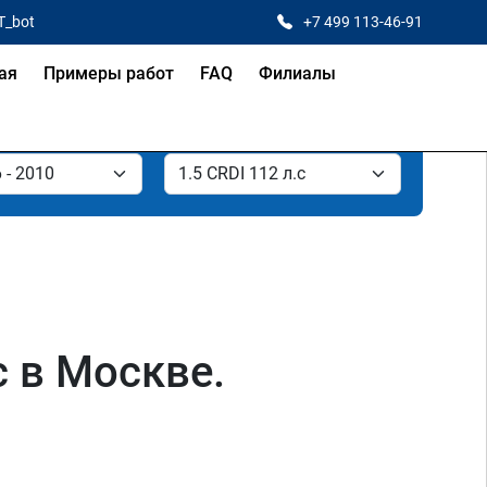
T_bot
+7 499 113-46-91
ая
Примеры работ
FAQ
Филиалы
с в Москве.