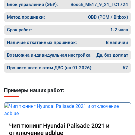
Блок управления (ЭБУ):
Bosch_ME17_9_21_TC1724
Машина 
ничего 
оживлен
Метод прошивки:
OBD (PCM / Bitbox)
сразу.

В общем
Срок работ:
1-2 часа
пути!
Наличие откатанных прошивок:
В наличии
Возможна индивидуальная настройка:
Да, без доплат
Прошито авто с этим ДВС (на 01.2026):
67
Примеры наших работ:
Чип тюнинг Hyundai Palisade 2021 и
отключение adblue