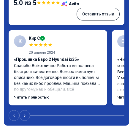
5.0 из 5
★
★
★
★
★
Avito
Оставить отзыв
Кир С
✓
К
Э
★
★
★
★
★
20 апреля 2024
«Прошивка Евро 2 Hyundai ix35»
«Чип тю
Спасибо.Всё отлично.Работа выполнена 
отключ
быстро и качественно. Всё соответствует 
Всех пр
описанию. Все договоренности выполнены 
У меня H
без каких либо проблем. Машина поехала 
знает чт
по другому,как и обещали. Всё 
это кла
понравилось. Рекомендую данную 
газов, 
Читать полностью
Читать 
компанию.
фильтр 
Обратил
эти сист
‹
›
Хорошие
как дог
дали гар