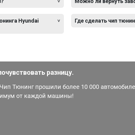
3?
Можно ли вернуть зав
юнинга Hyundai
Где сделать чип тюнинг
почувствовать разницу.
ип Тюнинг прошили более 10 000 автомобилей
симум от каждой машины!