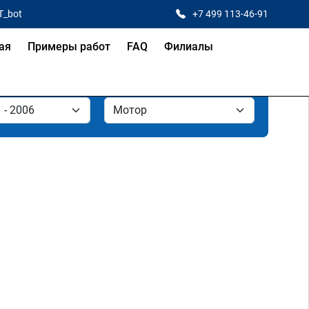
T_bot
+7 499 113-46-91
ая
Примеры работ
FAQ
Филиалы