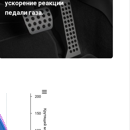
ускорение реакции
педали газа.
200
Крутящий момент (Нм)
150