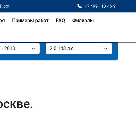
T_bot
+7 499 113-46-91
ая
Примеры работ
FAQ
Филиалы
оскве.