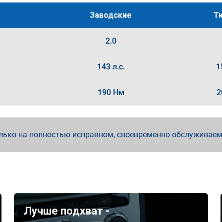
Заводские
Т
2.0
143 л.с.
1
190 Нм
2
лько на полностью исправном, своевременно обслуживае
Лучше подхват -