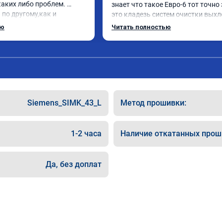
аких либо проблем. 
знает что такое Евро-6 тот точно 
по другому,как и 
это кладезь систем очистки выхл
нравилось. Рекомендую 
газов, там и ЕГР и мочевина, саж
ью
Читать полностью
ю.
фильтр и катализатор и тд

Обратился к ребятам чтобы откл
все эти системы.

Хорошие специалисты, сделали вс
как договаривались, всегда были 
связи, дали гарантию на работы, а
Главное!!!! Машина стала ракетой 
Siemens_SIMK_43_L
Метод прошивки:
поехало, ничего теперь не мешает 
двигаться в оживленном городе, 
маневренность +1000 сразу.

1-2 часа
Наличие откатанных прош
В общем рекомендую. Всем добра 
прямого пути!
Да, без доплат