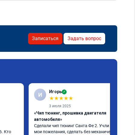
Записаться
Задать вопрос
Игорь
✓
И
★
★
★
★
★
3 июля 2025
«Чип тюнинг, прошивка двигателя
автомобиля»
Сделали чип тюнинг Санта Фе 2. Учли все 
. Кто 
мои пожелания, сделать без механических 