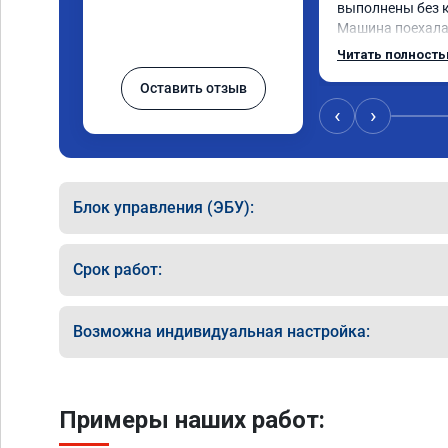
выполнены без к
Машина поехала 
обещали. Всё по
Читать полност
данную компани
Оставить отзыв
‹
›
Блок управления (ЭБУ):
Срок работ:
Возможна индивидуальная настройка:
Примеры наших работ: