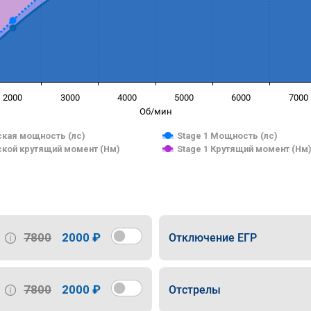
2000
3000
4000
5000
6000
7000
Об/мин
кая мощность (лс)
Stage 1 Мощность (лс)
кой крутящий момент (Нм)
Stage 1 Крутящий момент (Нм
7800
2000 ₽
Отключение ЕГР
7800
2000 ₽
Отстрелы