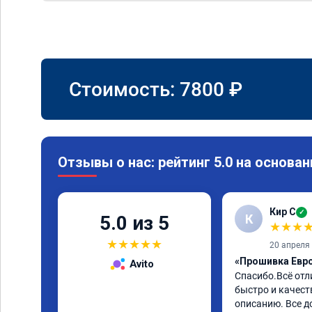
Стоимость:
7800
₽
Отзывы о нас: рейтинг 5.0 на основан
Кир С
✓
К
5.0 из 5
★
★
★
★
★
★
★
★
20 апреля
«Прошивка Евро 
Avito
Спасибо.Всё отл
быстро и качеств
описанию. Все д