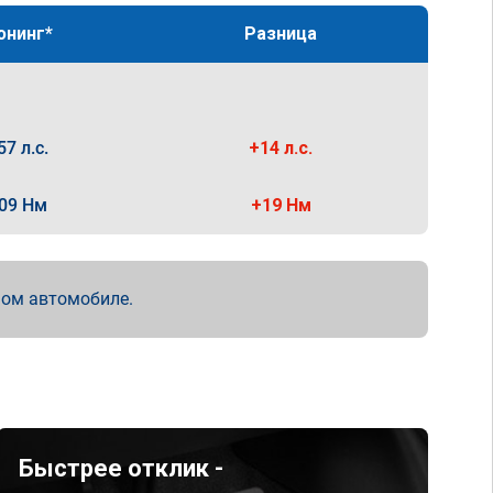
юнинг*
Разница
57 л.с.
+14 л.с.
09 Нм
+19 Нм
мом автомобиле.
Быстрее отклик -