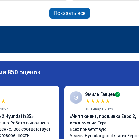
Показать все
ии 850 оценок
Эмиль Ганцев
✓
Э
★
★
★
★
★
★
★
 2024
18 января 2023
2 Hyundai ix35»
«Чип тюнинг, прошивка Евро 2,
ично.Работа выполнена 
отключение Егр»
енно. Всё соответствует 
Всех приветствую!

оговоренности 
У меня Hyundai grand starex Евро-6