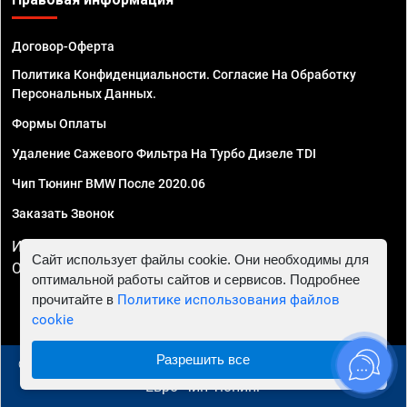
Договор-Оферта
Политика Конфиденциальности. Согласие На Обработку
Персональных Данных.
Формы Оплаты
Удаление Сажевого Фильтра На Турбо Дизеле TDI
Чип Тюнинг BMW После 2020.06
Заказать Звонок
ИП Смирнов Георгий Павлович. ИНН 781302555843,
Сайт использует файлы cookie. Они необходимы для
ОГРНИП 324470400032610
оптимальной работы сайтов и сервисов. Подробнее
прочитайте в
Политике использования файлов
cookie
Разрешить все
© 2010 - 2026 Чип тюнинг в Москве и МО - Автосервис
"Евро Чип Тюнинг"