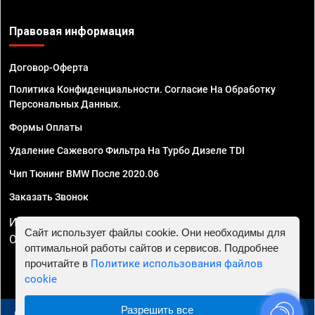
Правовая информация
Договор-Оферта
Политика Конфиденциальности. Согласие На Обработку
Персональных Данных.
Формы Оплаты
Удаление Сажевого Фильтра На Турбо Дизеле TDI
Чип Тюнинг BMW После 2020.06
Заказать Звонок
ИП Смирнов Георгий Павлович. ИНН 781302555843,
Сайт использует файлы cookie. Они необходимы для
ОГРНИП 324470400032610
оптимальной работы сайтов и сервисов. Подробнее
прочитайте в
Политике использования файлов
cookie
Разрешить все
© 2010 - 2026 Чип тюнинг в Москве и МО - Автосервис