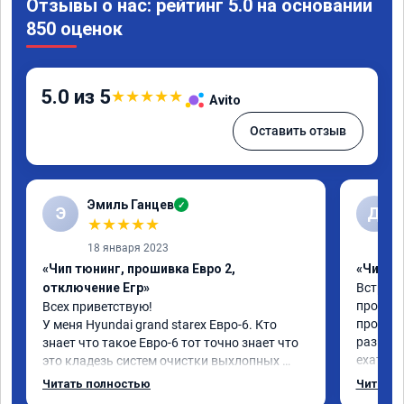
Отзывы о нас: рейтинг 5.0 на основании
850 оценок
5.0 из 5
★
★
★
★
★
Avito
Оставить отзыв
Эмиль Ганцев
✓
Э
Д
★
★
★
★
★
18 января 2023
«Чип тюнинг, прошивка Евро 2,
«Чип тю
отключение Егр»
Встрети
процеду
Всех приветствую!

прошло 
У меня Hyundai grand starex Евро-6. Кто 
разьясн
знает что такое Евро-6 тот точно знает что 
ехать б
это кладезь систем очистки выхлопных 
болеше 
газов, там и ЕГР и мочевина, сажевый 
Читать полностью
Читать 
ручной 
фильтр и катализатор и тд
