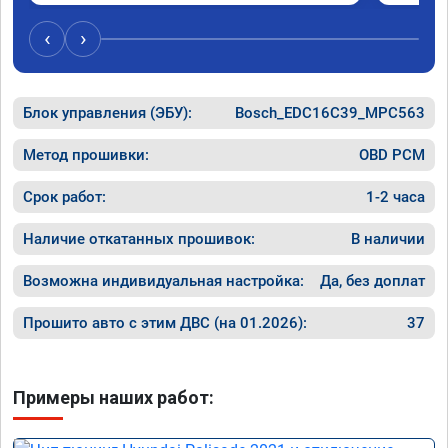
Резутат
Обратился к ребятам чтобы отключили все 
эти системы.

‹
›
Хорошие специалисты, сделали все в срок 
как договаривались, всегда были на связи, 
дали гарантию на работы, а Главное!!!! 
Блок управления (ЭБУ):
Машина стала ракетой 🚀!!! Все поехало, 
Bosch_EDC16C39_MPC563
ничего теперь не мешает двигаться в 
оживленном городе, маневренность +1000 
Метод прошивки:
OBD PCM
сразу.

В общем рекомендую. Всем добра и прямого 
Срок работ:
1-2 часа
пути!
Наличие откатанных прошивок:
В наличии
Возможна индивидуальная настройка:
Да, без доплат
Прошито авто с этим ДВС (на 01.2026):
37
Примеры наших работ: