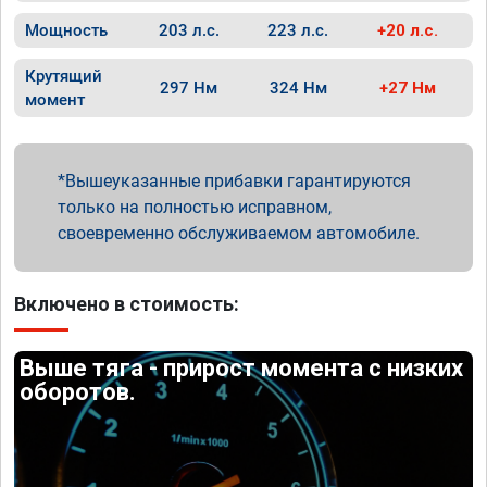
Мощность
203 л.с.
223 л.с.
+20 л.с.
Крутящий
297 Нм
324 Нм
+27 Нм
момент
Вышеуказанные прибавки гарантируются
только на полностью исправном,
своевременно обслуживаемом автомобиле.
Включено в стоимость:
Выше тяга - прирост момента с низких
оборотов.