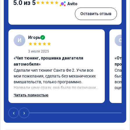
5.0 из 5
★
★
★
★
★
Avito
Оставить отзыв
Игорь
✓
И
С
★
★
★
★
★
3 июля 2025
«Чип тюнинг, прошивка двигателя
«Отключ
автомобиля»
прошив
Сделали чип тюнинг Санта Фе 2. Учли все 
Спасибо
мои пожелания, сделать без механических 
быстро ,
вмешательств, только программно. 
всем ре
Назвали цену сразу, она была по окончании 
оценку 
работ без изменений. Александр профи 
Читать полностью
своего дела, спокойно ответил на все мои 
вопросы и качественно сделал работу. 
Спасибо большое и процветания сервису!!!
‹
›