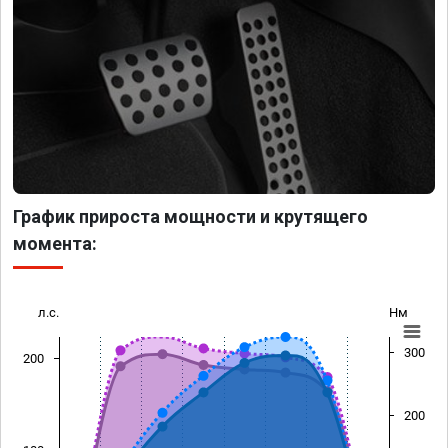
График прироста мощности и крутящего
момента:
л.с.
Нм
300
200
200