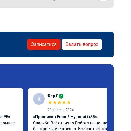
Записаться
Задать вопрос
Кир С
✓
К
★
★
★
★
★
20 апреля 2024
a EF»
«Прошивка Евро 2 Hyundai ix35»
громное 
Спасибо.Всё отлично.Работа выполнена 
быстро и качественно. Всё соответствует 