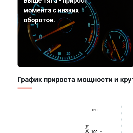
Выше тяга - прирост
момента с низких
оборотов.
График прироста мощности и кр
150
100