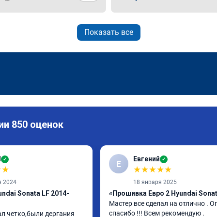
Показать все
ии 850 оценок
И
Евгений
✓
✓
Е
★
★
★
★
★
★
★
я 2024
18 января 2025
ndai Sonata LF 2014-
«Прошивка Евро 2 Hyundai Sonat
Мастер все сделал на отлично . О
спасибо !!! Всем рекомендую .
ал четко,были дергания 