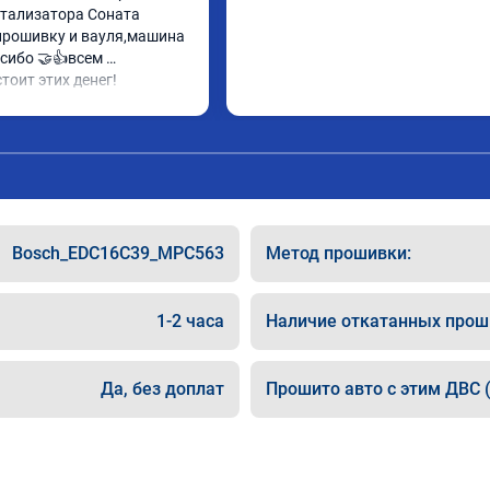
тализатора Соната 
прошивку и вауля,машина 
сибо 🤝👍всем 
тоит этих денег!
Bosch_EDC16C39_MPC563
Метод прошивки:
1-2 часа
Наличие откатанных прош
Да, без доплат
Прошито авто с этим ДВС (