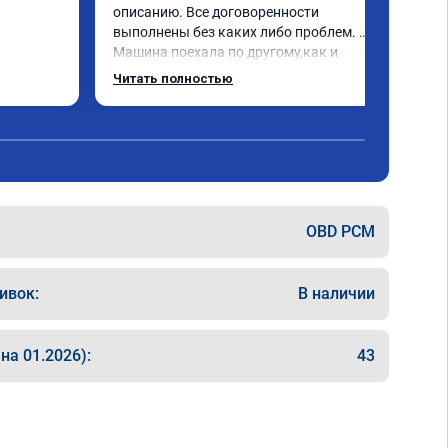
описанию. Все договоренности 
выполнены без каких либо проблем. 
Машина поехала по другому,как и 
обещали. Всё понравилось. Рекомендую 
Читать полностью
данную компанию.
OBD PCM
ивок:
В наличии
на 01.2026):
43