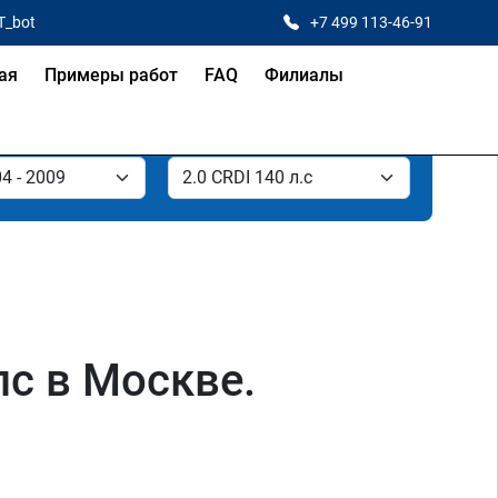
T_bot
+7 499 113-46-91
ая
Примеры работ
FAQ
Филиалы
лс в Москве.