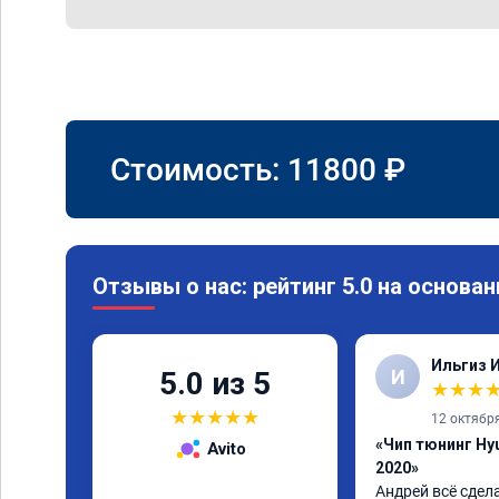
Стоимость:
11800
₽
Отзывы о нас: рейтинг 5.0 на основан
Ильгиз 
И
5.0 из 5
★
★
★
★
★
★
★
★
12 октябр
«Чип тюнинг Hyu
Avito
2020»
Андрей всё сдел