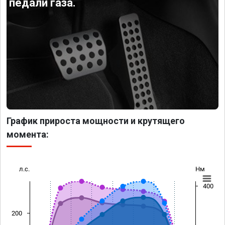
педали газа.
График прироста мощности и крутящего
момента:
л.с.
Нм
400
200