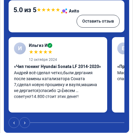
5.0 из 5
★
★
★
★
★
Avito
Оставить отзыв
Ильгиз И
✓
И
Е
★
★
★
★
★
12 октября 2024
«Чип тюнинг Hyundai Sonata LF 2014-2020»
«Прошив
Андрей всё сделал четко,были дергания 
Мастер 
после замены катализатора Соната 
спасибо
7,сделал новую прошивку и вауля,машина 
не дергается)спасибо 🤝👍всем 
советую!14.800 стоит этих денег!
‹
›