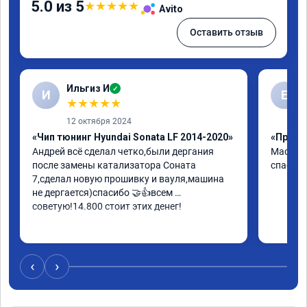
5.0 из 5
★
★
★
★
★
Avito
Оставить отзыв
Ильгиз И
✓
И
Е
★
★
★
★
★
12 октября 2024
«Чип тюнинг Hyundai Sonata LF 2014-2020»
«Прошив
Андрей всё сделал четко,были дергания 
Мастер 
после замены катализатора Соната 
спасибо
7,сделал новую прошивку и вауля,машина 
не дергается)спасибо 🤝👍всем 
советую!14.800 стоит этих денег!
‹
›