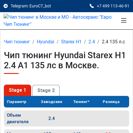
Telegram: EuroCT_bot
+7 499 113-46-91
Чип тюнинг
Hyundai
Starex H1
2.4
2.4 135 л.с
Чип тюнинг Hyundai Starex H1
2.4 A1 135 лс в Москве.
Stage 1
Stage 2
Параметр
Заводские
Тюнинг*
Разница
Объем
2.4
двигателя