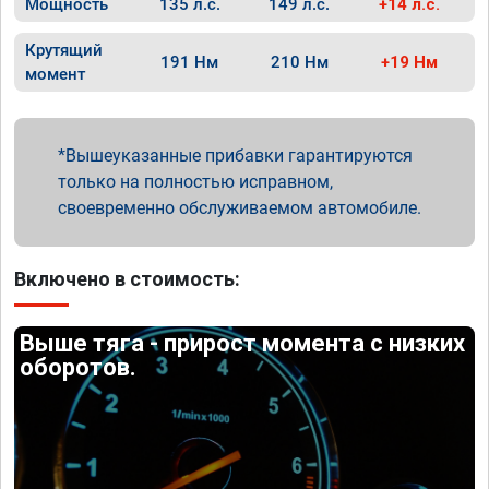
Мощность
135 л.с.
149 л.с.
+14 л.с.
Крутящий
191 Нм
210 Нм
+19 Нм
момент
Вышеуказанные прибавки гарантируются
только на полностью исправном,
своевременно обслуживаемом автомобиле.
Включено в стоимость:
Выше тяга - прирост момента с низких
оборотов.