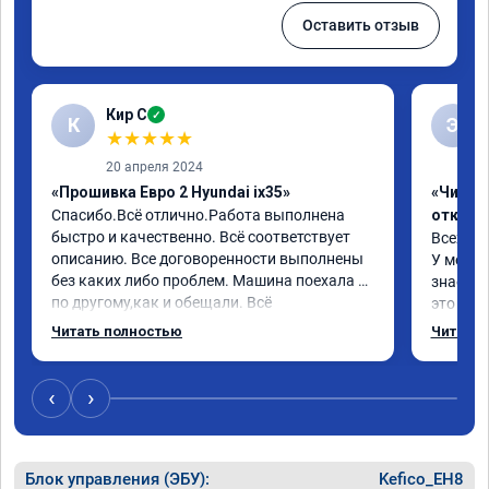
Оставить отзыв
Кир С
✓
К
Э
★
★
★
★
★
20 апреля 2024
«Прошивка Евро 2 Hyundai ix35»
«Чип тю
Спасибо.Всё отлично.Работа выполнена 
отключ
быстро и качественно. Всё соответствует 
Всех пр
описанию. Все договоренности выполнены 
У меня H
без каких либо проблем. Машина поехала 
знает чт
по другому,как и обещали. Всё 
это кла
понравилось. Рекомендую данную 
газов, 
Читать полностью
Читать 
компанию.
фильтр 
Обратил
эти сист
‹
›
Хорошие
как дог
дали гар
Блок управления (ЭБУ):
Kefico_EH8
Машина 