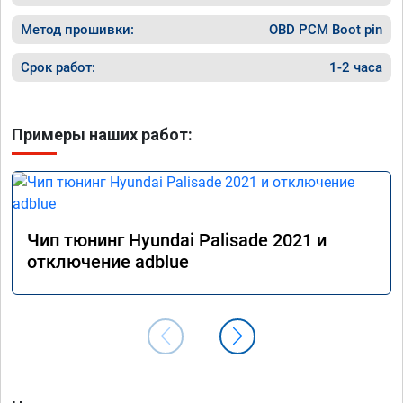
ничего 
оживлен
Метод прошивки:
OBD PCM Boot pin
сразу.

В общем
Срок работ:
1-2 часа
пути!
Примеры наших работ:
Чип тюнинг Hyundai Palisade 2021 и
отключение adblue