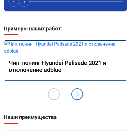
‹
›
Хорошие
как дог
дали гар
Машина 
Примеры наших работ:
ничего 
оживлен
сразу.

В общем
пути!
Чип тюнинг Hyundai Palisade 2021 и
отключение adblue
Наши преимущества