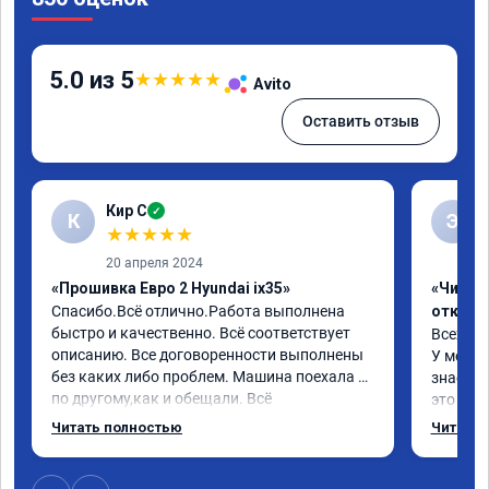
5.0 из 5
★
★
★
★
★
Avito
Оставить отзыв
Кир С
✓
К
Э
★
★
★
★
★
20 апреля 2024
«Прошивка Евро 2 Hyundai ix35»
«Чип тю
Спасибо.Всё отлично.Работа выполнена 
отключ
быстро и качественно. Всё соответствует 
Всех пр
описанию. Все договоренности выполнены 
У меня H
без каких либо проблем. Машина поехала 
знает чт
по другому,как и обещали. Всё 
это кла
понравилось. Рекомендую данную 
газов, 
Читать полностью
Читать 
компанию.
фильтр 
Обратил
эти сист