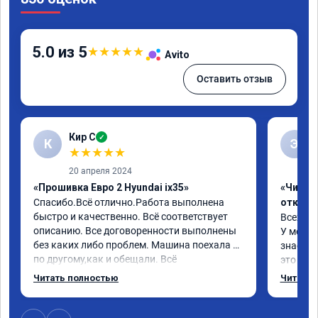
5.0 из 5
★
★
★
★
★
Avito
Оставить отзыв
Кир С
✓
К
Э
★
★
★
★
★
20 апреля 2024
«Прошивка Евро 2 Hyundai ix35»
«Чип тю
Спасибо.Всё отлично.Работа выполнена 
отключ
быстро и качественно. Всё соответствует 
Всех пр
описанию. Все договоренности выполнены 
У меня H
без каких либо проблем. Машина поехала 
знает чт
по другому,как и обещали. Всё 
это кла
понравилось. Рекомендую данную 
газов, 
Читать полностью
Читать 
компанию.
фильтр 
Обратил
эти сист