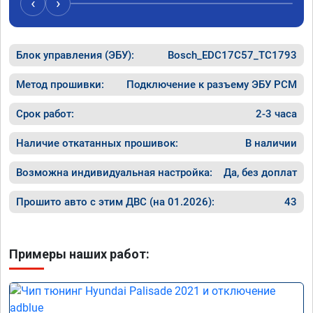
‹
›
Хорошие
как дог
дали гар
Блок управления (ЭБУ):
Bosch_EDC17C57_TC1793
Машина 
ничего 
оживлен
Метод прошивки:
Подключение к разъему ЭБУ PCM
сразу.

В общем
Срок работ:
2-3 часа
пути!
Наличие откатанных прошивок:
В наличии
Возможна индивидуальная настройка:
Да, без доплат
Прошито авто с этим ДВС (на 01.2026):
43
Примеры наших работ: