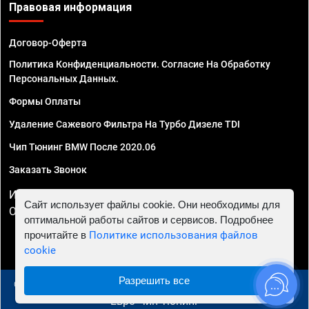
Правовая информация
Договор-Оферта
Политика Конфиденциальности. Согласие На Обработку
Персональных Данных.
Формы Оплаты
Удаление Сажевого Фильтра На Турбо Дизеле TDI
Чип Тюнинг BMW После 2020.06
Заказать Звонок
ИП Смирнов Георгий Павлович. ИНН 781302555843,
Сайт использует файлы cookie. Они необходимы для
ОГРНИП 324470400032610
оптимальной работы сайтов и сервисов. Подробнее
прочитайте в
Политике использования файлов
cookie
Разрешить все
© 2010 - 2026 Чип тюнинг в Москве и МО - Автосервис
"Евро Чип Тюнинг"