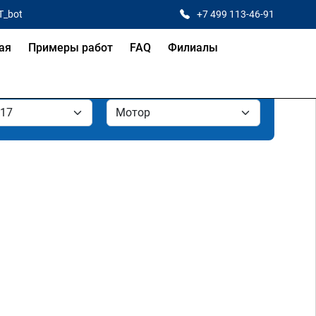
T_bot
+7 499 113-46-91
ая
Примеры работ
FAQ
Филиалы