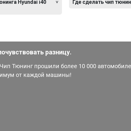
юнинга Hyundai i40
Где сделать чип тюнинг
почувствовать разницу.
ип Тюнинг прошили более 10 000 автомобилей
симум от каждой машины!