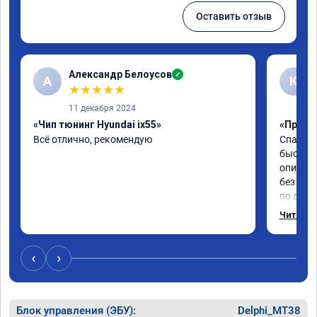
Оставить отзыв
Александр Белоусов
✓
А
К
★
★
★
★
★
11 декабря 2024
«Чип тюнинг Hyundai ix55»
«Прошив
Всё отлично, рекомендую
Спасибо
быстро 
описани
без как
по друг
понрави
Читать 
компан
‹
›
Блок управления (ЭБУ):
Delphi_MT38