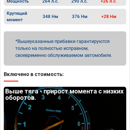
Мощность
264 л.с.
290 л.с.
+26 л.с.
Крутящий
348 Нм
376 Нм
+28 Нм
момент
Вышеуказанные прибавки гарантируются
только на полностью исправном,
своевременно обслуживаемом автомобиле.
Включено в стоимость:
Выше тяга - прирост момента с низких
оборотов.