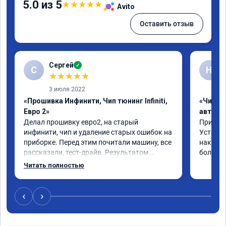
5.0 из 5
★
★
★
★
★
Avito
Оставить отзыв
Сергей
✓
С
Н
★
★
★
★
★
3 июля 2022
«Прошивка Инфинити, Чип тюнинг Infiniti,
«Чип т
Евро 2»
автомо
Делал прошивку евро2, на старый 
Приехал 
инфинити, чип и удаление старых ошибок на 
Установ
приборке. Перед этим почитали машину, все 
накат п
рассказали, тест-драйв. Результатом 
большое
доволен, расход упал, машина стала еще 
Читать полностью
чуть бодрее)
‹
›