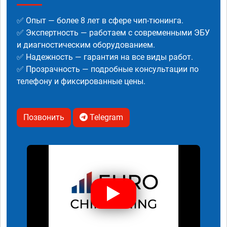
✅ Опыт — более 8 лет в сфере чип-тюнинга.
✅ Экспертность — работаем с современными ЭБУ
и диагностическим оборудованием.
✅ Надежность — гарантия на все виды работ.
✅ Прозрачность — подробные консультации по
телефону и фиксированные цены.
Позвонить
Telegram