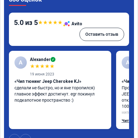
5.0 из 5
★
★
★
★
★
Avito
Оставить отзыв
Alexander
✓
A
А
★
★
★
★
★
19 июня 2023
«Чип тюнинг Jeep Cherokee KJ»
«Чип тю
сделали не быстро, но и яне торопился) 
Прошили
главное эффект достигнут. egr покинул 
JEEP CH
подкапотное пространство :)
отключи
100%, д
низах в
интерес
Читать 
мастер 
Короче,