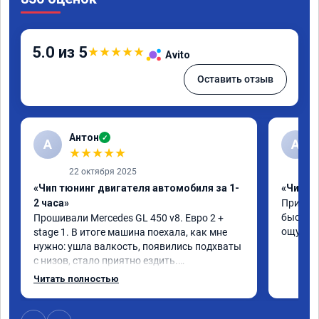
5.0 из 5
★
★
★
★
★
Avito
Оставить отзыв
Антон
✓
А
A
★
★
★
★
★
22 октября 2025
«Чип тюнинг двигателя автомобиля за 1-
«Чип тю
2 часа»
Приняли
быстро!
Прошивали Mercedes GL 450 v8. Евро 2 + 
ощутима
stage 1. В итоге машина поехала, как мне 
нужно: ушла валкость, появились подхваты 
с низов, стало приятно ездить.

Одни из лучших трат, в авто! 🔥
Читать полностью