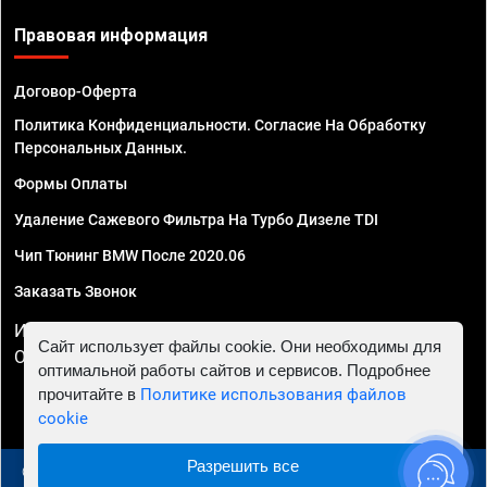
Правовая информация
Договор-Оферта
Политика Конфиденциальности. Согласие На Обработку
Персональных Данных.
Формы Оплаты
Удаление Сажевого Фильтра На Турбо Дизеле TDI
Чип Тюнинг BMW После 2020.06
Заказать Звонок
ИП Смирнов Георгий Павлович. ИНН 781302555843,
Сайт использует файлы cookie. Они необходимы для
ОГРНИП 324470400032610
оптимальной работы сайтов и сервисов. Подробнее
прочитайте в
Политике использования файлов
cookie
Разрешить все
© 2010 - 2026 Чип тюнинг в Москве и МО - Автосервис