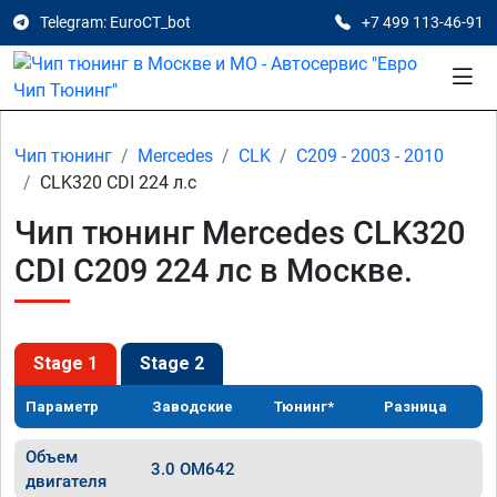
Telegram: EuroCT_bot
+7 499 113-46-91
Чип тюнинг
Mercedes
CLK
C209 - 2003 - 2010
CLK320 CDI 224 л.с
Чип тюнинг Mercedes CLK320
CDI C209 224 лс в Москве.
Stage 1
Stage 2
Параметр
Заводские
Тюнинг*
Разница
Объем
3.0 OM642
двигателя