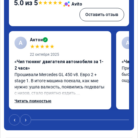
5.0 из 5
★
★
★
★
★
Avito
Оставить отзыв
Антон
✓
А
A
★
★
★
★
★
22 октября 2025
«Чип тюнинг двигателя автомобиля за 1-
«Чип тю
2 часа»
Приняли
быстро!
Прошивали Mercedes GL 450 v8. Евро 2 + 
ощутима
stage 1. В итоге машина поехала, как мне 
нужно: ушла валкость, появились подхваты 
с низов, стало приятно ездить.

Одни из лучших трат, в авто! 🔥
Читать полностью
‹
›