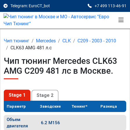
Telegram: EuroCT_bot
+7 499 113-46-91
Чип тюнинг
Mercedes
CLK
C209 - 2003 - 2010
CLK63 AMG 481 л.с
Чип тюнинг Mercedes CLK63
AMG C209 481 лс в Москве.
Stage 1
Stage 2
Параметр
Заводские
Тюнинг*
Разница
Объем
6.2 M156
двигателя