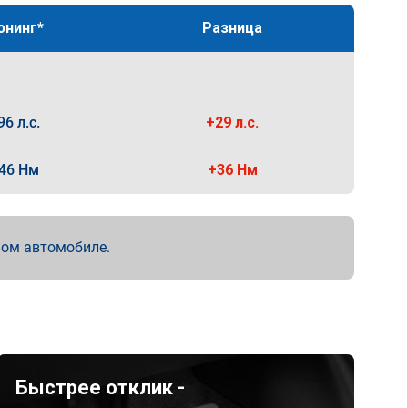
юнинг*
Разница
96 л.с.
+29 л.с.
46 Нм
+36 Нм
мом автомобиле.
Быстрее отклик -