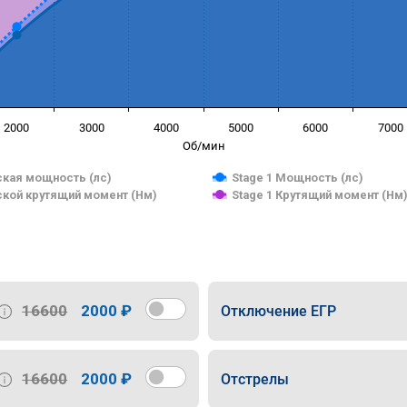
2000
3000
4000
5000
6000
7000
Об/мин
кая мощность (лс)
Stage 1 Мощность (лс)
кой крутящий момент (Нм)
Stage 1 Крутящий момент (Нм
16600
2000 ₽
Отключение ЕГР
16600
2000 ₽
Отстрелы