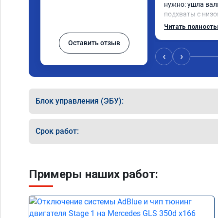
нужно: ушла вал
подхваты с низов
Одни из лучших т
Читать полност
Оставить отзыв
‹
›
Блок управления (ЭБУ):
Срок работ:
Примеры наших работ: