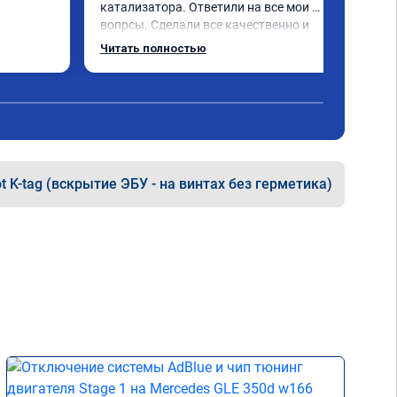
катализатора. Ответили на все мои 
вопрсы. Сделали все качественно и 
несмотря на конец рабочего дня 
Читать полностью
задержались и все доделали. Рекомендую!
t K-tag (вскрытие ЭБУ - на винтах без герметика)