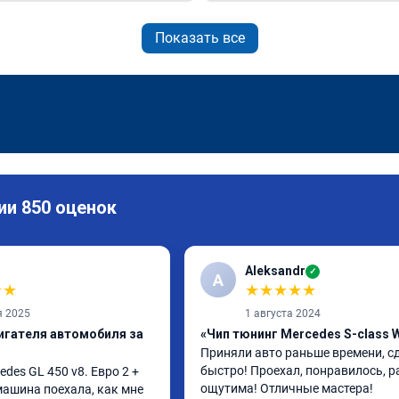
Показать все
ии 850 оценок
Aleksandr
✓
A
★
★
★
★
★
★
★
я 2025
1 августа 2024
игателя автомобиля за
«Чип тюнинг Mercedes S-class 
Приняли авто раньше времени, сд
быстро! Проехал, понравилось, р
es GL 450 v8. Евро 2 + 
ощутима! Отличные мастера!
 машина поехала, как мне 