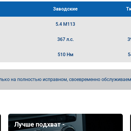
Заводские
Т
5.4 M113
367 л.с.
3
510 Нм
5
лько на полностью исправном, своевременно обслуживае
Лучше подхват -