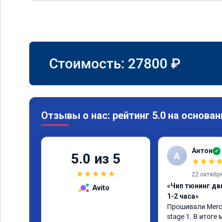
Стоимость:
27800
₽
Отзывы о нас: рейтинг 5.0 на основан
Антон
✓
А
5.0 из 5
★
★
★
★
★
★
★
★
22 октябр
«Чип тюнинг дв
Avito
1-2 часа»
Прошивали Merced
stage 1. В итоге