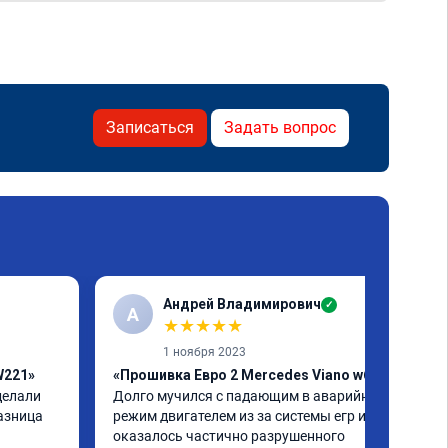
Записаться
Задать вопрос
Андрей Владимирович
✓
А
★
★
★
★
★
1 ноября 2023
W221»
«Прошивка Евро 2 Mercedes Viano w639»
елали 
Долго мучился с падающим в аварийный 
азница 
режим двигателем из за системы егр и как 
оказалось частично разрушенного 