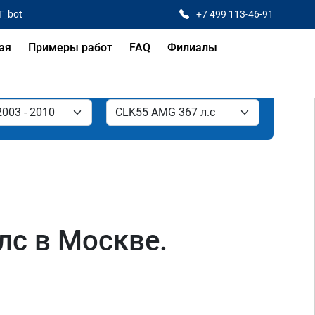
T_bot
+7 499 113-46-91
ая
Примеры работ
FAQ
Филиалы
лс в Москве.