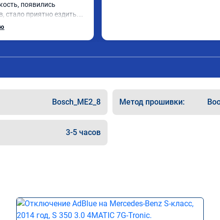
кость, появились 
, стало приятно ездить.

рат, в авто! 🔥
ью
Bosch_ME2_8
Метод прошивки:
Boo
3-5 часов