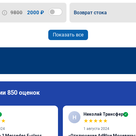
9800
2000 ₽
Возврат стока
Показать все
ии 850 оценок
Николай Трансфер
✓
✓
Н
★
★
★
★
★
★
★
024
1 августа 2024
 2 Mercedes E-class
«Отключение AdBlue Мочевины