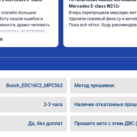
Mercedes E-class W212»
спасибо большое 
Вчера перепрошили мерседес вито
боту нашли ошибки и 
Удалили сажевый фильтр и мочев
авности, думал чиповать 
Пока всё чётко. Буду рекомендов
оказалось не исправен 
ы, поменял стало все 
ью
Bosch_EDC16C2_MPC563
Метод прошивки:
2-3 часа
Наличие откатанных прош
Да, без доплат
Прошито авто с этим ДВС (