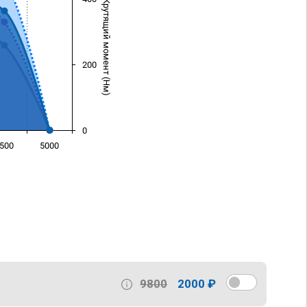
Крутящий момент (Нм)
200
0
500
5000
)
9800
2000 ₽