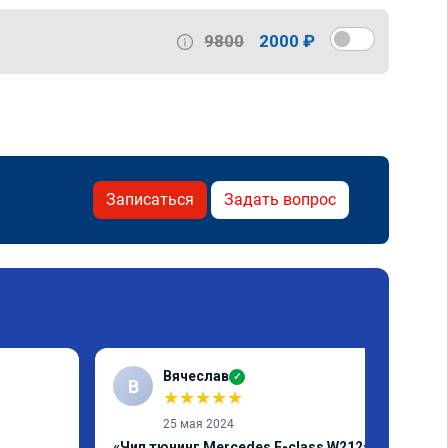
9800
2000 ₽
Записаться
Задать вопрос
Вячеслав
✓
В
★
★
★
★
★
25 мая 2024
«Чип тюнинг Mercedes E-class W212»