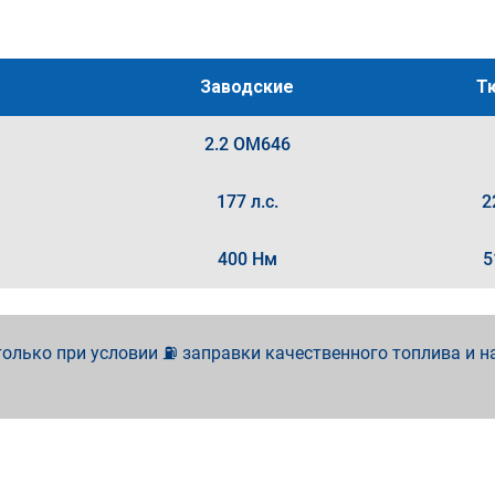
Заводские
Т
2.2 OM646
177 л.с.
2
400 Нм
5
олько при условии ⛽ заправки качественного топлива и н