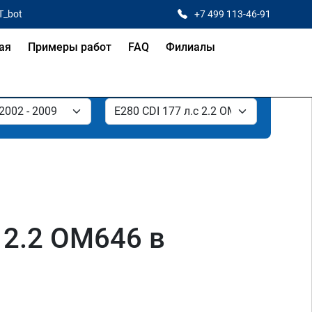
T_bot
+7 499 113-46-91
ая
Примеры работ
FAQ
Филиалы
 2.2 OM646 в