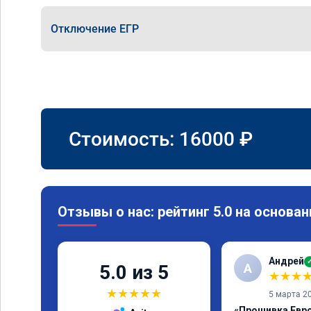
Отключение ЕГР
Стоимость:
16000
₽
Отзывы о нас: рейтинг 5.0 на основан
Андрей
А
5.0 из 5
★
★
★
★
★
★
★
★
5 марта 2
«Прошивка Евро