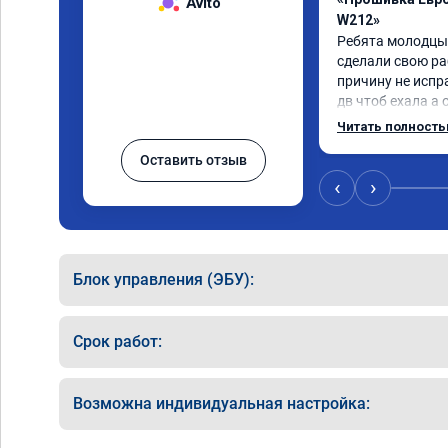
Avito
W212»
Ребята молодцы 
сделали свою ра
причину не испр
дв чтоб ехала а 
регулятор турбин
Читать полност
отлично
Оставить отзыв
‹
›
Блок управления (ЭБУ):
Срок работ:
Возможна индивидуальная настройка: