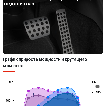
педали газа.
График прироста мощности и крутящего
момента:
л.с.
Нм
750
400