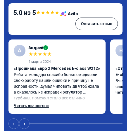
5.0 из 5
★
★
★
★
★
Avito
Оставить отзыв
Андрей
✓
А
Н
★
★
★
★
★
5 марта 2024
«Прошивка Евро 2 Mercedes E-class W212»
«Отклю
Ребята молодцы спасибо большое сделали 
E-class
свою работу нашли ошибки и причину не 
Вчера п
исправности, думал чиповать дв чтоб ехала 
сажевый
а оказалось не исправен регулятор 
чётко. 
турбины, поменял стало все отлично
Читать полностью
‹
›