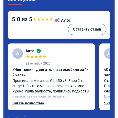
5.0 из 5
★
★
★
★
★
Avito
Оставить отзыв
Антон
✓
А
Д
★
★
★
★
★
22 октября 2025
«Чип тюнинг двигателя автомобиля за 1-
«Отключ
2 часа»
заглуш
Прошивали Mercedes GL 450 v8. Евро 2 + 
Отличны
stage 1. В итоге машина поехала, как мне 
Быстро 
нужно: ушла валкость, появились подхваты 
снова м
с низов, стало приятно ездить.

Едет от
Одни из лучших трат, в авто! 🔥
Спасибо
Читать полностью
Читать 
Рекомен