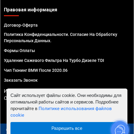
Правовая информация
Договор-Оферта
Политика Конфиденциальности. Согласие На Обработку
Персональных Данных.
Формы Оплаты
Удаление Сажевого Фильтра На Турбо Дизеле TDI
Чип Тюнинг BMW После 2020.06
Заказать Звонок
ИП Смирнов Георгий Павлович. ИНН 781302555843,
Сайт использует файлы cookie. Они необходимы для
ОГРНИП 324470400032610
оптимальной работы сайтов и сервисов. Подробнее
прочитайте в
Политике использования файлов
cookie
Разрешить все
© 2010 - 2026 Чип тюнинг в Москве и МО - Автосервис