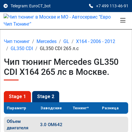
Telegram: EuroCT_bot
+7 499 113-46-91
Чип тюнинг
Mercedes
GL
X164 - 2006 - 2012
GL350 CDI
GL350 CDI 265 л.с
Чип тюнинг Mercedes GL350
CDI X164 265 лс в Москве.
Stage 1
Stage 2
Параметр
Заводские
Тюнинг*
Разница
Объем
3.0 OM642
двигателя