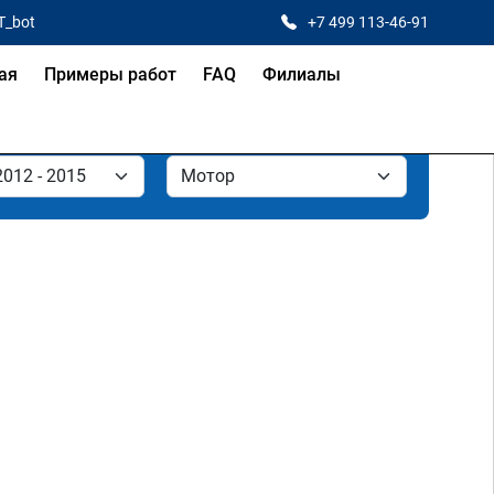
T_bot
+7 499 113-46-91
ая
Примеры работ
FAQ
Филиалы