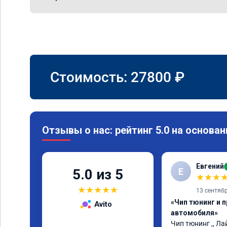
Стоимость:
27800
₽
Отзывы о нас: рейтинг 5.0 на основан
Евгений
Е
5.0 из 5
★
★
★
★
★
★
★
★
13 сентяб
«Чип тюнинг и 
Avito
автомобиля»
Чип тюнинг ,, Лай