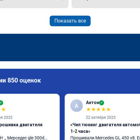
Показать все
ии 850 оценок
Антон
✓
✓
А
★
★
★
★
★
★
★
ря 2025
22 октября 2025
прошивка двигателя
«Чип тюнинг двигателя автомо
1-2 часа»
т ,, Мерседес gle 300d… 
Прошивали Mercedes GL 450 v8. Ев