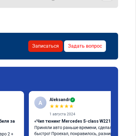
Записаться
Задать вопрос
Aleksandr
✓
A
★
★
★
★
★
1 августа 2024
биля за
«Чип тюнинг Mercedes S-class W221»
Приняли авто раньше времени, сделали 
быстро! Проехал, понравилось, разница 
ро 2 + 