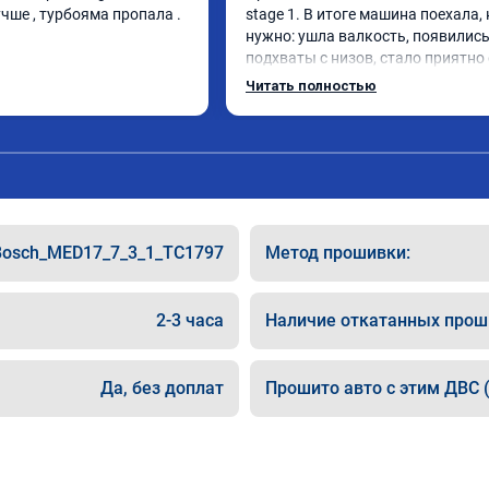
чше , турбояма пропала . 
stage 1. В итоге машина поехала, 
нужно: ушла валкость, появились
подхваты с низов, стало приятно 
Одни из лучших трат, в авто! 🔥
Читать полностью
Bosch_MED17_7_3_1_TC1797
Метод прошивки:
2-3 часа
Наличие откатанных прош
Да, без доплат
Прошито авто с этим ДВС (