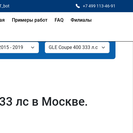
T_bot
+7 499 113-46-91
ая
Примеры работ
FAQ
Филиалы
33 лс в Москве.