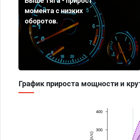
Выше тяга - прирост
момента с низких
оборотов.
График прироста мощности и кр
400
300