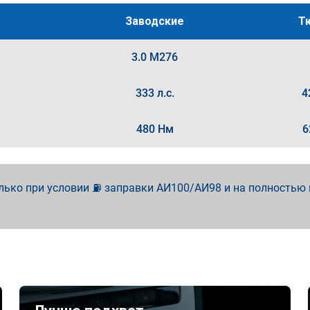
Заводские
Т
3.0 M276
333 л.с.
4
480 Нм
6
лько при условии ⛽ заправки АИ100/АИ98 и на полностью