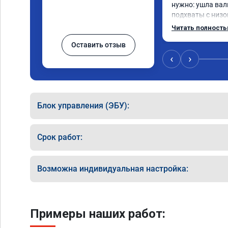
нужно: ушла вал
подхваты с низов
Одни из лучших т
Читать полност
Оставить отзыв
‹
›
Блок управления (ЭБУ):
Срок работ:
Возможна индивидуальная настройка:
Примеры наших работ: