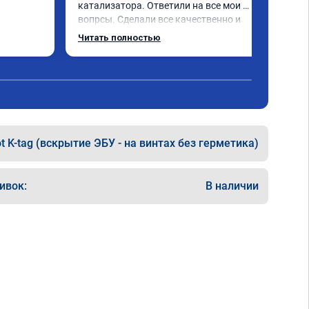
катализатора. Ответили на все мои 
вопрсы. Сделали все качественно и 
несмотря на конец рабочего дня 
Читать полностью
задержались и все доделали. Рекомендую!
t K-tag (вскрытие ЭБУ - на винтах без герметика)
ивок:
В наличии