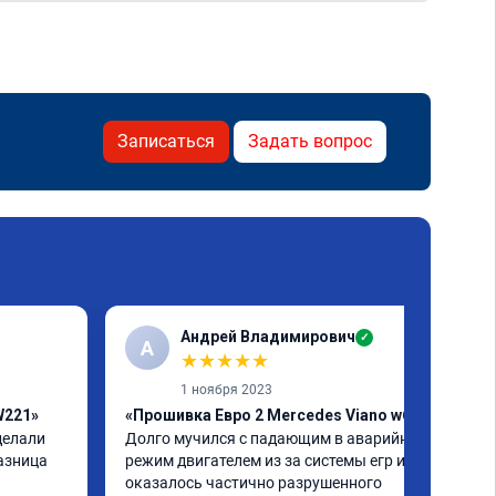
Записаться
Задать вопрос
Андрей Владимирович
✓
А
★
★
★
★
★
1 ноября 2023
W221»
«Прошивка Евро 2 Mercedes Viano w639»
елали 
Долго мучился с падающим в аварийный 
азница 
режим двигателем из за системы егр и как 
оказалось частично разрушенного 