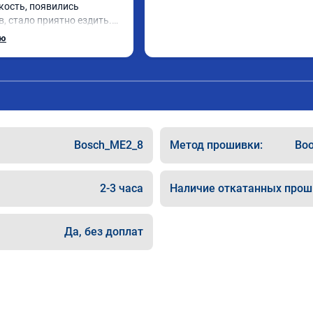
кость, появились 
, стало приятно ездить.

рат, в авто! 🔥
ью
Bosch_ME2_8
Метод прошивки:
Boo
2-3 часа
Наличие откатанных прош
Да, без доплат