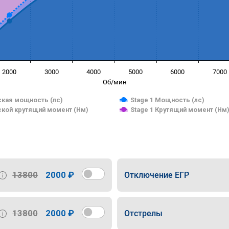
2000
3000
4000
5000
6000
7000
Об/мин
кая мощность (лс)
Stage 1 Мощность (лс)
кой крутящий момент (Нм)
Stage 1 Крутящий момент (Нм
13800
2000 ₽
Отключение ЕГР
13800
2000 ₽
Отстрелы