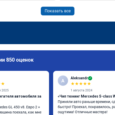
Показать все
ии 850 оценок
Aleksandr
✓
A
★
★
★
★
★
★
★
я 2025
1 августа 2024
игателя автомобиля за
«Чип тюнинг Mercedes S-class 
Приняли авто раньше времени, сд
быстро! Проехал, понравилось, р
es GL 450 v8. Евро 2 + 
ощутима! Отличные мастера!
 машина поехала, как мне 