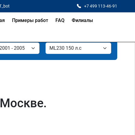
T_bot
+7 499 113-46-91
ая
Примеры работ
FAQ
Филиалы
 Москве.