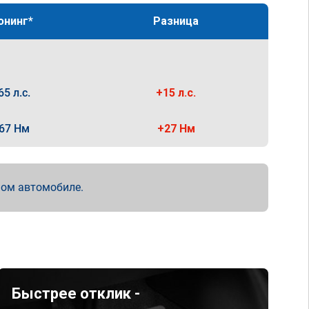
юнинг*
Разница
65 л.с.
+15 л.с.
67 Нм
+27 Нм
мом автомобиле.
Быстрее отклик -