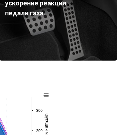
ускорение реакции
педали газа.
300
Крутящий момент (Нм)
200