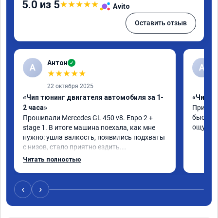
5.0 из 5
★
★
★
★
★
Avito
Оставить отзыв
Антон
✓
А
A
★
★
★
★
★
22 октября 2025
«Чип тюнинг двигателя автомобиля за 1-
«Чип тю
2 часа»
Приняли
быстро!
Прошивали Mercedes GL 450 v8. Евро 2 + 
ощутима
stage 1. В итоге машина поехала, как мне 
нужно: ушла валкость, появились подхваты 
с низов, стало приятно ездить.

Одни из лучших трат, в авто! 🔥
Читать полностью
‹
›