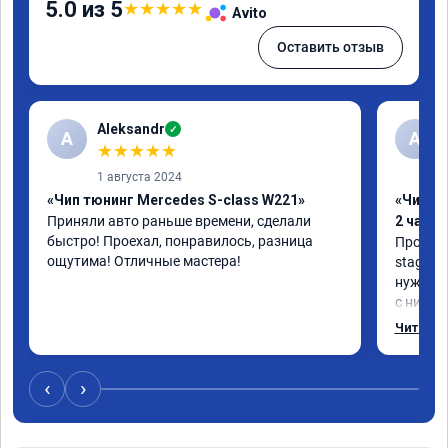
5.0 из 5
★
★
★
★
★
Avito
Оставить отзыв
Aleksandr
✓
A
А
★
★
★
★
★
1 августа 2024
«Чип тюнинг Mercedes S-class W221»
«Чип тю
Приняли авто раньше времени, сделали 
2 часа»
быстро! Проехал, понравилось, разница 
Прошива
ощутима! Отличные мастера!
stage 1.
нужно: 
с низов,
Одни из 
Читать 
‹
›