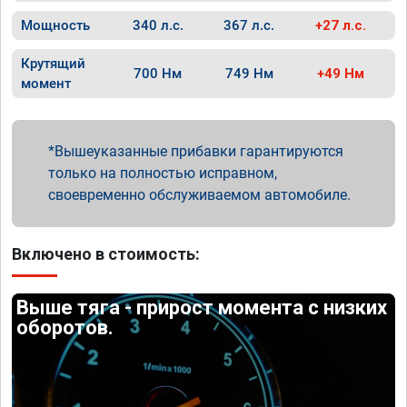
Мощность
340 л.с.
367 л.с.
+27 л.с.
Крутящий
700 Нм
749 Нм
+49 Нм
момент
Вышеуказанные прибавки гарантируются
только на полностью исправном,
своевременно обслуживаемом автомобиле.
Включено в стоимость:
Выше тяга - прирост момента с низких
оборотов.